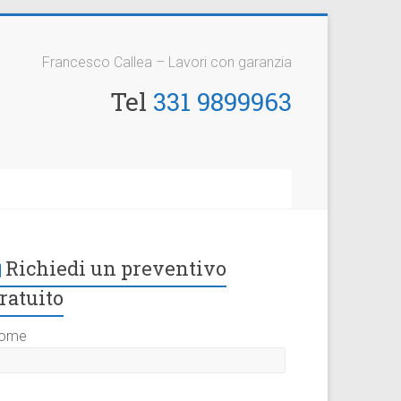
Francesco Callea – Lavori con garanzia
Tel
331 9899963
Richiedi un preventivo
ratuito
ome