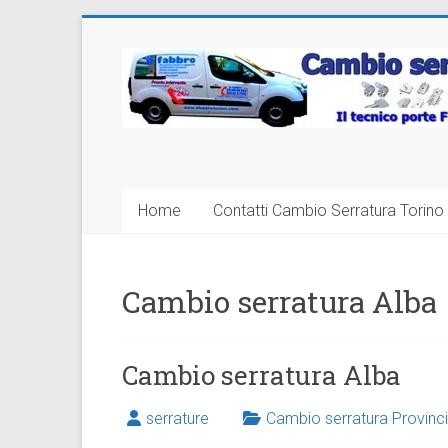
Vai
al
Cambio
contenuto
Serratura
Torino
Sostituzione
Home
Contatti Cambio Serratura Torino 
24
ore
Cambio serratura Alba
Cambio serratura Alba
serrature
Cambio serratura Provinci