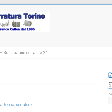
– Sostituzione serrature 24h
g
N
a Torino
,
serrature