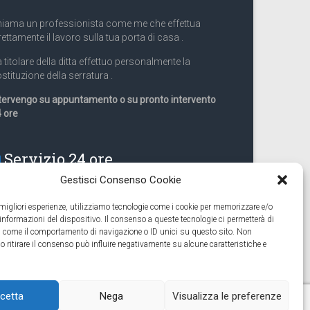
iama un professionista come me che effettua
rettamente il lavoro sulla tua porta di casa .
 titolare della ditta effettuo personalmente la
stituzione della serratura .
tervengo su appuntamento o su pronto intervento
 ore
Servizio 24 ore
Gestisci Consenso Cookie
Cell
331.9899963
e migliori esperienze, utilizziamo tecnologie come i cookie per memorizzare e/o
 informazioni del dispositivo. Il consenso a queste tecnologie ci permetterà di
eguiamo anche lavori di apertura porte pronto
ti come il comportamento di navigazione o ID unici su questo sito. Non
tervento 24 ore
o ritirare il consenso può influire negativamente su alcune caratteristiche e
cetta
Nega
Visualizza le preferenze
Serratura Torino – Sostituzione serrature 24h
Fabbro Torino