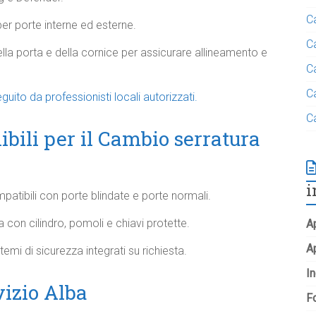
C
er porte interne ed esterne.
C
ella porta e della cornice per assicurare allineamento e
C
C
guito da professionisti locali autorizzati.
C
bili per il Cambio serratura
i
mpatibili con porte blindate e porte normali.
 con cilindro, pomoli e chiavi protette.
Ap
A
mi di sicurezza integrati su richiesta.
In
vizio Alba
Fo