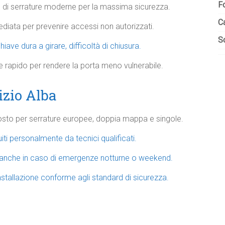
F
e di serrature moderne per la massima sicurezza.
C
mediata per prevenire accessi non autorizzati.
So
hiave dura a girare, difficoltà di chiusura.
e rapido per rendere la porta meno vulnerabile.
izio Alba
i costo per serrature europee, doppia mappa e singole.
uiti personalmente da tecnici qualificati.
a anche in caso di emergenze notturne o weekend.
 installazione conforme agli standard di sicurezza.