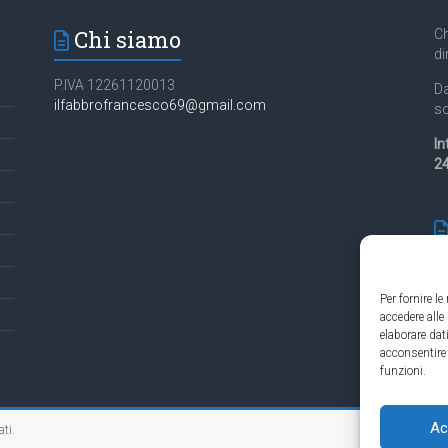
Chi siamo
Ch
di
P.IVA 12261120013
Da
ilfabbrofrancesco69@gmail.com
so
In
24
Per fornire l
accedere alle
Es
elaborare da
in
acconsentire 
funzioni.
Ac
ati.
Contatti Cambio 