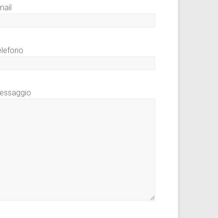
mail
elefono
essaggio