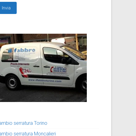
ambio serratura Torino
ambio serratura Moncalieri