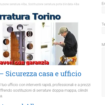
E
tuzione serratura Alba
,
Sostituzione serratura porta blindata Alba
T
M
 Sicurezza casa e ufficio
tuo ufficio con interventi rapidi, professionali e a prezzi
offrendo sostituzioni di serrature doppia mappa, cilindri
a.