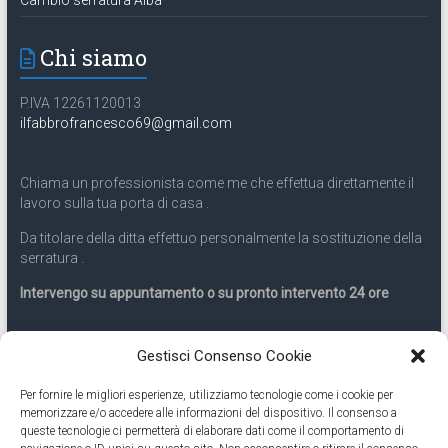
Chi siamo
P.IVA 12261120013
ilfabbrofrancesco69@gmail.com
Chiama un professionista come me che effettua direttamente il
lavoro sulla tua porta di casa .
Da titolare della ditta effettuo personalmente la sostituzione della
serratura .
Intervengo su appuntamento o su pronto intervento 24 ore
Servizio 24 ore
Gestisci Consenso Cookie
Per fornire le migliori esperienze, utilizziamo tecnologie come i cookie per
Cell
331.9899963
memorizzare e/o accedere alle informazioni del dispositivo. Il consenso a
queste tecnologie ci permetterà di elaborare dati come il comportamento di