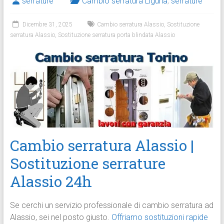
serrature
Cambio serratura Liguria
,
serrature
Dicembre 31, 2025
Cambio serratura Alassio
,
Sostituzione
serratura Alassio
,
Sostituzione serratura porta blindata Alassio
Cambio serratura Alassio |
Sostituzione serrature
Alassio 24h
Se cerchi un servizio professionale di cambio serratura ad
Alassio, sei nel posto giusto.
Offriamo sostituzioni rapide