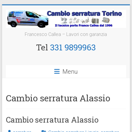
Vai
al
contenuto
Cambio
Francesco Callea – Lavori con garanzia
Serratura
Tel
331 9899963
Torino
Sostituzione
Menu
24
ore
Cambio serratura Alassio
Cambio serratura Alassio