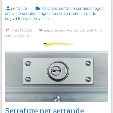
serrature
serrature
,
serrature serrande negozi
,
serrature serrande negozi torino
,
serrature serrande
negozi torino e provincia
Aprile 14, 2020
negozi
,
riparazione serrature serrande Torino
,
serrande
,
serrature
Serrature per serrande