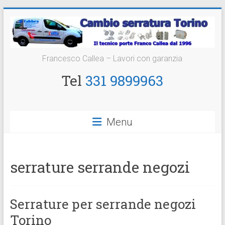
Vai
al
contenuto
Cambio
Francesco Callea – Lavori con garanzia
Serratura
Tel
331 9899963
Torino
Sostituzione
Menu
24
ore
serrature serrande negozi
Serrature per serrande negozi
Torino