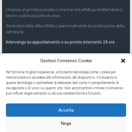
Chiama un professionista come me che effettua direttamente il
lavoro sulla tua porta di casa .
Da titolare della ditta effettuo personalmente la sostituzione della
serratura .
Intervengo su appuntamento o su pronto intervento 24 ore
Servizio 24 ore
Gestisci Consenso Cookie
Per fornire le migliori esperienze, utilizziamo tecnologie come i cookie per
Cell
331.9899963
memorizzare e/o accedere alle informazioni del dispositivo. Il consenso a
queste tecnologie ci permetterà di elaborare dati come il comportamento di
navigazione o ID unici su questo sito. Non acconsentire o ritirare il consenso
Eseguiamo anche lavori di apertura porte pronto intervento 24
può influire negativamente su alcune caratteristiche e funzioni.
ore
Accetta
Copyright © 2026
Cambio Serratura Torino
. Tutti i diritti riservati.
Nega
Theme:
Accelerate
by ThemeGrill. Powered by
WordPress
.