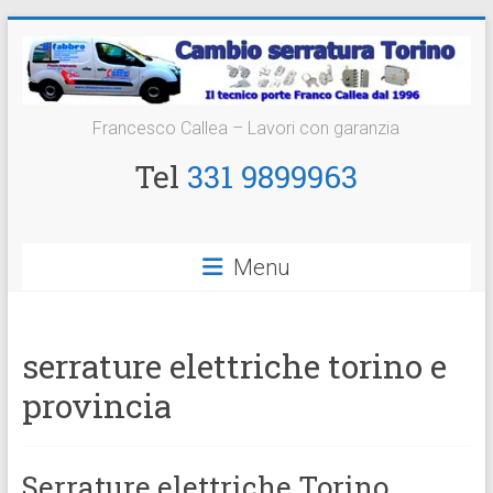
Vai
al
contenuto
Cambio
Francesco Callea – Lavori con garanzia
Serratura
Tel
331 9899963
Torino
Sostituzione
Menu
24
ore
serrature elettriche torino e
provincia
Serrature elettriche Torino