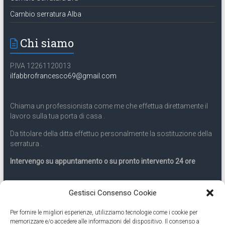
Cambio serratura Alba
Chi siamo
P.IVA 12261120013
ilfabbrofrancesco69@gmail.com
Chiama un professionista come me che effettua direttamente il
lavoro sulla tua porta di casa .
Da titolare della ditta effettuo personalmente la sostituzione della
serratura .
Intervengo su appuntamento o su pronto intervento 24 ore
Servizio 24 ore
Gestisci Consenso Cookie
Per fornire le migliori esperienze, utilizziamo tecnologie come i cookie per
Cell
331.9899963
memorizzare e/o accedere alle informazioni del dispositivo. Il consenso a