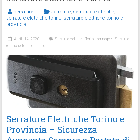
serrature
serrature
,
serrature elettriche
,
serrature elettriche torino
,
serrature elettriche torino e
provincia
Aprile 14, 2020
Serrature elettriche Torino per negozi
,
Serrature
elettriche Torino per uffici
Serrature Elettriche Torino e
Provincia – Sicurezza