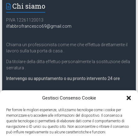
Chi siamo
P.IVA 12261120013
ilfabbrofrancesco69@gmail.com
Chiama un professionista come me che effettua direttamente il
lavoro sulla tua porta di casa .
Da titolare della ditta effettuo personalmente la sostituzione della
serratura .
Intervengo su appuntamento o su pronto intervento 24 ore
Servizio 24 ore
Gestisci Consenso Cookie
Per fornire le migliori esperienze, utilizziamo tecnologie come i cookie per
Cell
331.9899963
memorizzare e/o accedere alle informazioni del dispositivo. Il consenso a
queste tecnologie ci permetterà di elaborare dati come il comportamento di
navigazione o ID unici su questo sito. Non acconsentire o ritirare il consenso
Eseguiamo anche lavori di apertura porte pronto intervento 24
può influire negativamente su alcune caratteristiche e funzioni.
ore