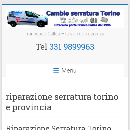
Vai
al
contenuto
Cambio
Francesco Callea – Lavori con garanzia
Serratura
Tel
331 9899963
Torino
Sostituzione
Menu
24
ore
riparazione serratura torino
e provincia
Riparazione Serratura Torino