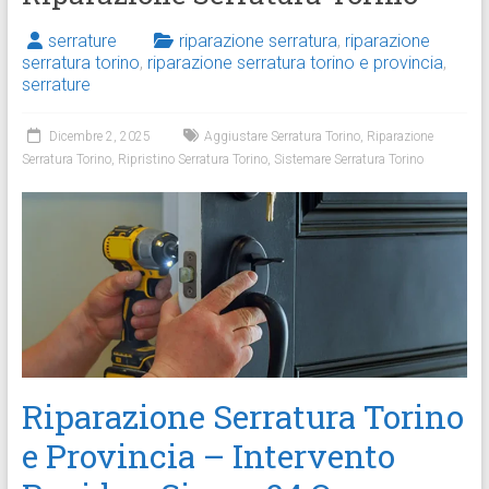
serrature
riparazione serratura
,
riparazione
serratura torino
,
riparazione serratura torino e provincia
,
serrature
Dicembre 2, 2025
Aggiustare Serratura Torino
,
Riparazione
Serratura Torino
,
Ripristino Serratura Torino
,
Sistemare Serratura Torino
Riparazione Serratura Torino
e Provincia – Intervento