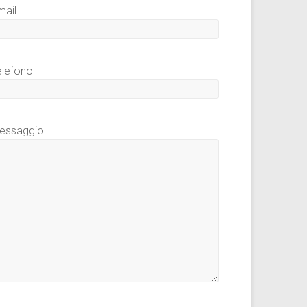
mail
elefono
essaggio