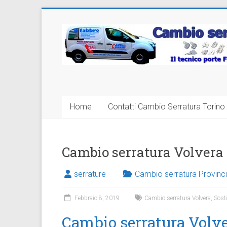
Vai
al
Cambio
contenuto
Serratura
Torino
Sostituzione
Home
Contatti Cambio Serratura Torino 
24
ore
Cambio serratura Volvera
serrature
Cambio serratura Provinci
Febbraio 8, 2019
Cambio serratura Volvera
,
Sosti
Cambio serratura Volver