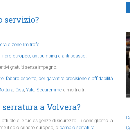
o servizio?
era e zone limitrofe.
ilindro europeo, antibumping e anti-scasso.
entivi gratuiti senza impegno.
are, fabbro esperto, per garantire precisione e affidabilità.
ottura
,
Cisa
,
Yale
,
Securemme
e molti altri.
 serratura a Volvera?
C
a attuale e le tue esigenze di sicurezza. Ti consigliamo la
ome il solo cilindro europeo, o
cambio serratura
C