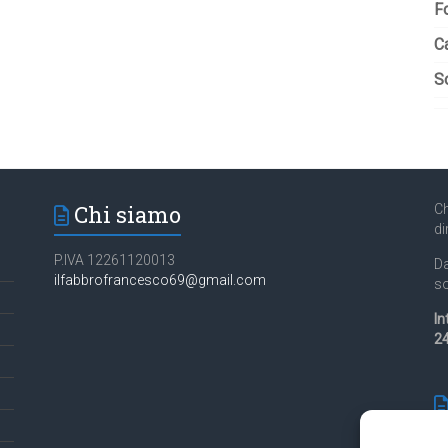
F
C
So
Chi siamo
Ch
di
P.IVA 12261120013
Da
ilfabbrofrancesco69@gmail.com
so
In
24