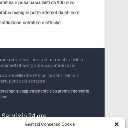
ornitura e posa basculanti da 900 euro
ambio maniglie porte internet da 60 euro
stituzione serrature elettriche
iama un professionista come me che effettua
rettamente il lavoro sulla tua porta di casa .
 titolare della ditta effettuo personalmente la
stituzione della serratura .
tervengo su appuntamento o su pronto intervento
 ore
Servizio 24 ore
Gestisci Consenso Cookie