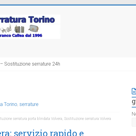
– Sostituzione serrature 24h
g
a Torino
,
serrature
N
tuzione serratura porta blindata Volvera
,
Sostituzione serratura Volvera
a: servizio rapido e