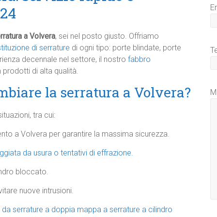
E
 24
ratura a Volvera
, sei nel posto giusto. Offriamo
tituzione di serrature
di ogni tipo: porte blindate, porte
T
rienza decennale nel settore, il nostro
fabbro
prodotti di alta qualità.
biare la serratura a Volvera?
M
tuazioni, tra cui:
ento a Volvera per garantire la massima sicurezza.
giata da usura o tentativi di effrazione.
indro bloccato.
itare nuove intrusioni.
 da serrature a doppia mappa a serrature a cilindro