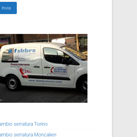
ambio serratura Torino
ambio serratura Moncalieri