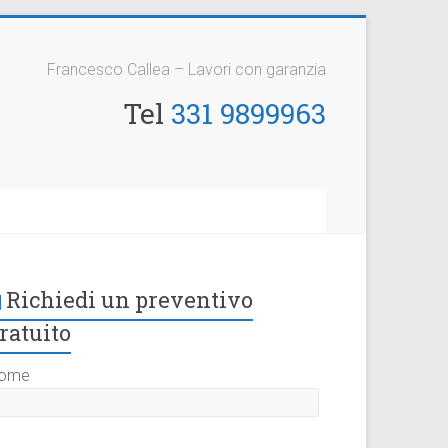
Francesco Callea – Lavori con garanzia
Tel
331 9899963
Richiedi un preventivo
ratuito
ome