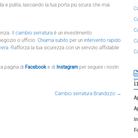
 e pulita, lasciando la tua porta più sicura che mai.
C
C
C
nza. Il
cambio serratura
è un investimento
negozio o ufficio.
Chiama subito
per un
intervento rapido
C
vera
. Rafforza la tua sicurezza con un servizio affidabile
C
tra pagina di
Facebook
e di
Instagram
per seguire i nostri
i
Cambio serratura Brandizzo
→
Ap
A
In
Fo