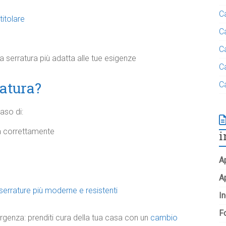
C
titolare
C
C
 serratura più adatta alle tue esigenze
C
atura?
C
aso di:
a correttamente
i
Ap
A
serrature più moderne e resistenti
In
Fo
genza: prenditi cura della tua casa con un
cambio