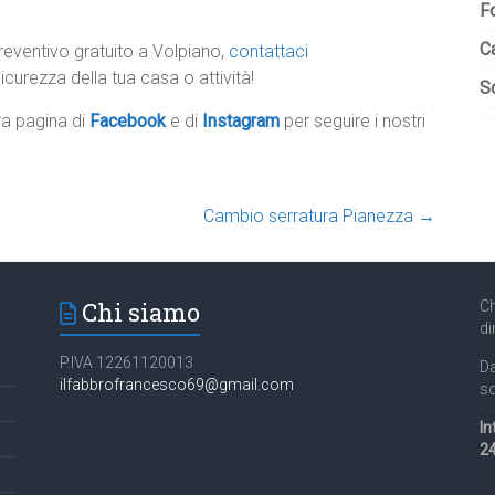
F
C
reventivo gratuito a Volpiano,
contattaci
icurezza della tua casa o attività!
So
tra pagina di
Facebook
e di
Instagram
per seguire i nostri
Cambio serratura Pianezza
→
Chi siamo
Ch
di
P.IVA 12261120013
Da
ilfabbrofrancesco69@gmail.com
so
In
24