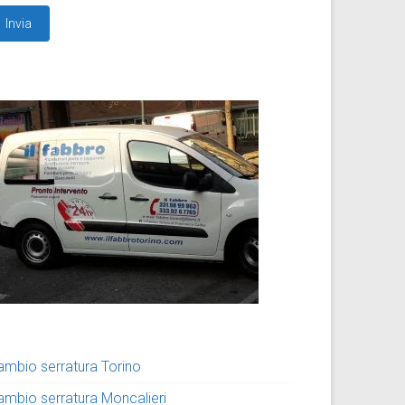
ambio serratura Torino
ambio serratura Moncalieri