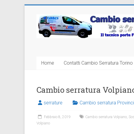
Vai
al
Cambio
contenuto
Serratura
Torino
Sostituzione
Home
Contatti Cambio Serratura Torino 
24
ore
Cambio serratura Volpian
serrature
Cambio serratura Provinci
Febbraio 8, 2019
Cambio serratura Volpiano
,
Sos
Volpiano