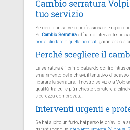
Cambio serratura Volpia
tuo servizio
Se cerchi un servizio professionale e rapido pe
Su
Cambio Serratura
offriamo interventi special
porte blindate a quelle normali
, garantendo sicu
Perché scegliere il camb
La serratura è il primo baluardo contro intrusio
smarrimento delle chiavi, il tentativo di scass
riparare la serratura. Il nostro servizio a Volpi
qualità, tra cui le più richieste serrature a cil
sicurezza comprovata.
Interventi urgenti e prof
Se hai subito un furto, hai perso le chiavi o la s
garantiscono un
intervento urgente 24 ore su 