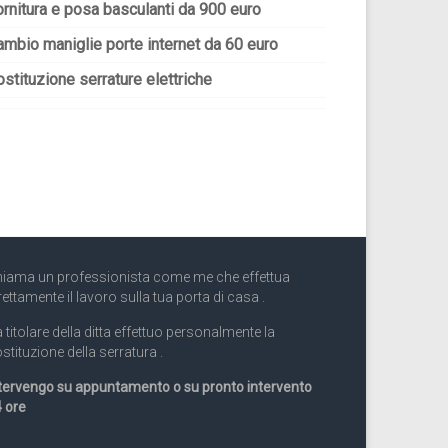
ornitura e posa basculanti da 900 euro
ambio maniglie porte internet da 60 euro
stituzione serrature elettriche
iama un professionista come me che effettua
rettamente il lavoro sulla tua porta di casa .
 titolare della ditta effettuo personalmente la
stituzione della serratura .
tervengo su appuntamento o su pronto intervento
 ore