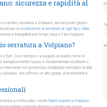
no: sicurezza e rapidità al
E
r il cambio serratura a Volpiano, sei nel posto giusto.
T
izzati per la
sostituzione di serrature di ogni tipo, dalle
rezza e tranquillità per la tua casa o il tuo negozio.
io serratura a Volpiano?
M
ni e furti. Con il tempo o a seguito di eventi come lo
o o semplicemente l’usura, è fondamentale sostituire o
ano interviene con prontezza, installando serrature di alta
indro europeo, che offrono un alto grado di protezione e
essionali
erratura si è bloccata, i nostri
fabbri esperti a Volpiano
24
per evitare qualsiasi disagio o rischio per la tua