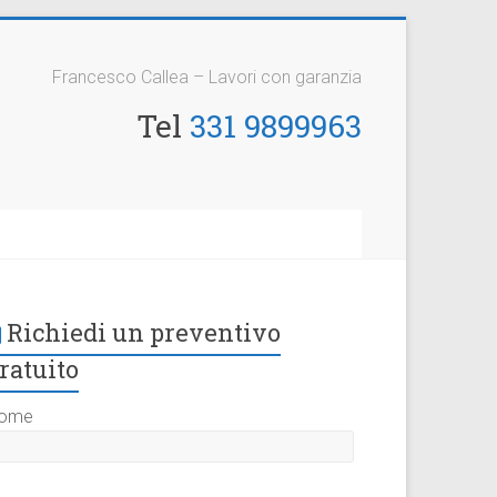
Francesco Callea – Lavori con garanzia
Tel
331 9899963
Richiedi un preventivo
ratuito
ome