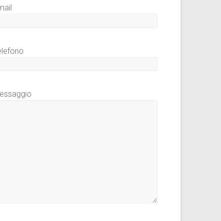
mail
elefono
essaggio