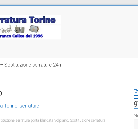
– Sostituzione serrature 24h
o
g
a Torino
,
serrature
N
tituzione serratura porta blindata Volpiano
,
Sostituzione serratura