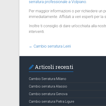
serratura professionale a Volpiano
.
Per maggior informazioni o per richiedere un p
immediatamente. Affidati a veri esperti per la s
Inoltre ti consiglio di dare un’occhiata alla nos
interventi.
←
Cambio serratura Leinì
Articoli recenti
Cambio Serratura Milano
Cambio serratura Alassio
Cambio serratura Genova
Cambio serratura Pietra Ligure