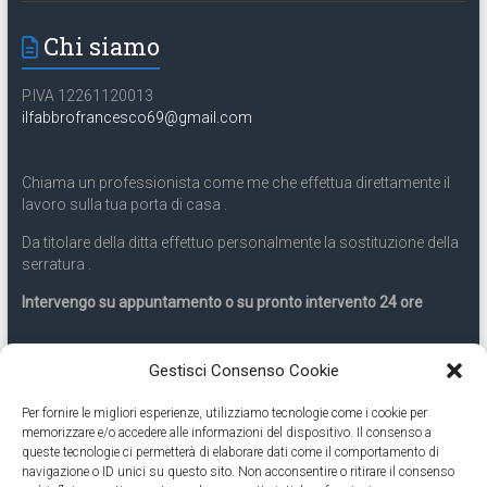
Chi siamo
P.IVA 12261120013
ilfabbrofrancesco69@gmail.com
Chiama un professionista come me che effettua direttamente il
lavoro sulla tua porta di casa .
Da titolare della ditta effettuo personalmente la sostituzione della
serratura .
Intervengo su appuntamento o su pronto intervento 24 ore
Servizio 24 ore
Gestisci Consenso Cookie
Per fornire le migliori esperienze, utilizziamo tecnologie come i cookie per
Cell
331.9899963
memorizzare e/o accedere alle informazioni del dispositivo. Il consenso a
queste tecnologie ci permetterà di elaborare dati come il comportamento di
navigazione o ID unici su questo sito. Non acconsentire o ritirare il consenso
Eseguiamo anche lavori di apertura porte pronto intervento 24