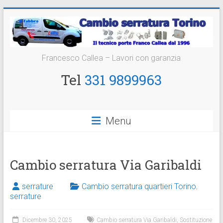
Vai
al
contenuto
Cambio
Francesco Callea – Lavori con garanzia
Serratura
Tel
331 9899963
Torino
Sostituzione
Menu
24
ore
Cambio serratura Via Garibaldi
serrature
Cambio serratura quartieri Torino
,
serrature
Dicembre 30, 2025
Cambio serratura Via Garibaldi
,
Sostituzione