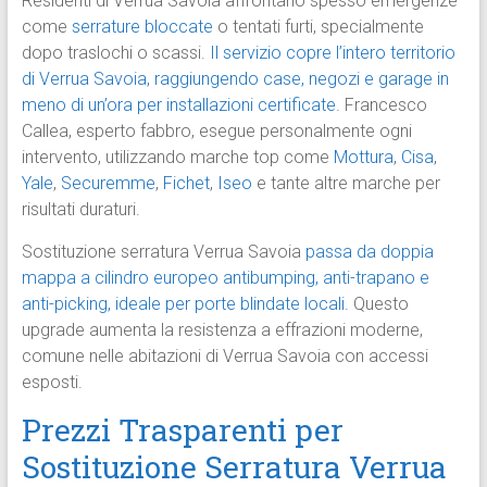
Residenti di Verrua Savoia affrontano spesso emergenze
come
serrature bloccate
o tentati furti, specialmente
dopo traslochi o scassi.
Il servizio copre l’intero territorio
di Verrua Savoia, raggiungendo case, negozi e garage in
meno di un’ora per installazioni certificate.
Francesco
Callea, esperto fabbro, esegue personalmente ogni
intervento, utilizzando marche top come
Mottura
,
Cisa
,
Yale
,
Securemme
,
Fichet
,
Iseo
e tante altre marche per
risultati duraturi.
Sostituzione serratura Verrua Savoia
passa da doppia
mappa a cilindro europeo antibumping, anti-trapano e
anti-picking, ideale per porte blindate locali.
Questo
upgrade aumenta la resistenza a effrazioni moderne,
comune nelle abitazioni di Verrua Savoia con accessi
esposti.
Prezzi Trasparenti per
Sostituzione Serratura Verrua