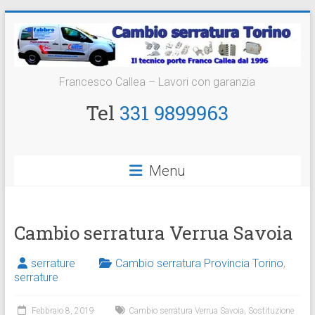
Vai
al
contenuto
Cambio
Francesco Callea – Lavori con garanzia
Serratura
Tel
331 9899963
Torino
Sostituzione
Menu
24
ore
Cambio serratura Verrua Savoia
serrature
Cambio serratura Provincia Torino
,
serrature
Febbraio 8, 2019
Cambio serratura Verrua Savoia
,
Sostituzione