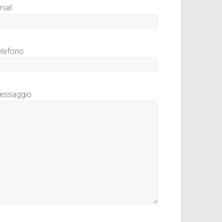
mail
elefono
essaggio