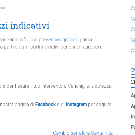
sso
C
C
zi indicativi
C
 zone limitrofe, con
preventivo gratuito
prima
C
a partire da importi indicativi per cilindri europei e
C
i
 per fissare il tuo intervento a Vanchiglia: sicurezza,
Ap
a nostra pagina di
Facebook
e di
Instagram
per seguire i
A
In
Fo
Cambio serratura Santa Rita
→