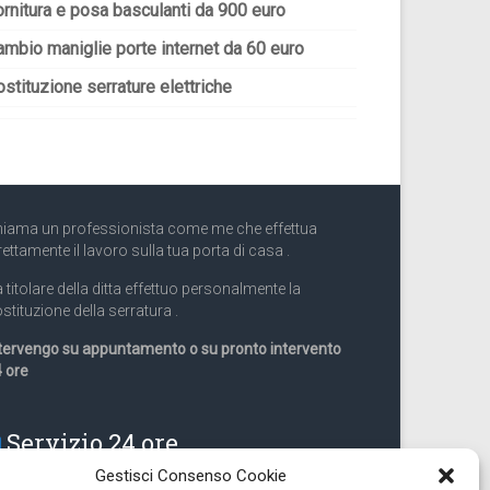
ornitura e posa basculanti da 900 euro
ambio maniglie porte internet da 60 euro
stituzione serrature elettriche
iama un professionista come me che effettua
rettamente il lavoro sulla tua porta di casa .
 titolare della ditta effettuo personalmente la
stituzione della serratura .
tervengo su appuntamento o su pronto intervento
 ore
Servizio 24 ore
Gestisci Consenso Cookie