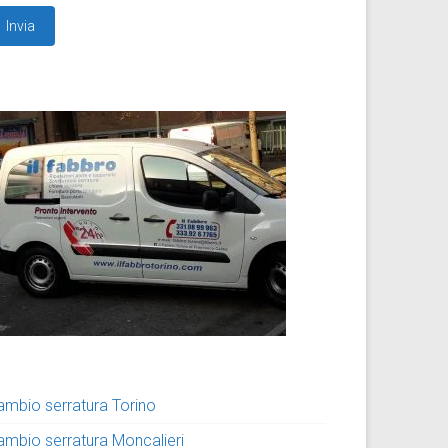
ambio serratura Torino
ambio serratura Moncalieri