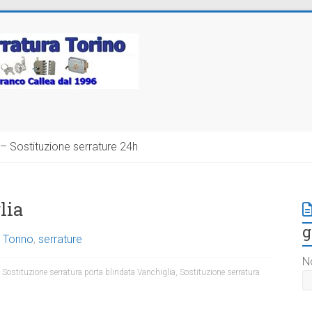
– Sostituzione serrature 24h
lia
g
 Torino
,
serrature
N
,
Sostituzione serratura porta blindata Vanchiglia
,
Sostituzione serratura