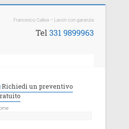
Francesco Callea – Lavori con garanzia
Tel
331 9899963
Richiedi un preventivo
ratuito
ome