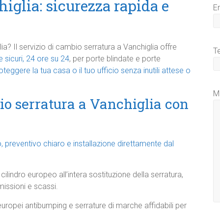
iglia: sicurezza rapida e
E
ia? Il servizio di cambio serratura a Vanchiglia offre
T
 sicuri, 24 ore su 24
, per porte blindate e porte
roteggere la tua casa o il tuo ufficio senza inutili attese o
M
io serratura a Vanchiglia con
o, preventivo chiaro e installazione direttamente dal
ilindro europeo all’intera sostituzione della serratura,
issioni e scassi.
ri europei antibumping e serrature di marche affidabili per