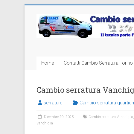
Vai
al
Cambio
contenuto
Serratura
Torino
Sostituzione
Home
Contatti Cambio Serratura Torino 
24
ore
Cambio serratura Vanchig
serrature
Cambio serratura quartieri
Dicembre 29, 2025
Cambio serratura Vanchiglia
Vanchiglia