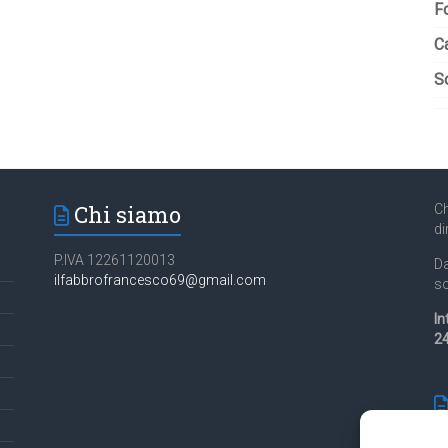
F
C
So
Chi siamo
Ch
di
P.IVA 12261120013
Da
ilfabbrofrancesco69@gmail.com
so
In
24