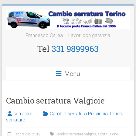
Vai
al
contenuto
Cambio
Francesco Callea – Lavori con garanzia
Serratura
Tel
331 9899963
Torino
Sostituzione
Menu
24
ore
Cambio serratura Valgioie
serrature
Cambio serratura Provincia Torino
,
serrature
Febbraio 8, 2019
Cambio serratura Valgioie
,
Sostituzione