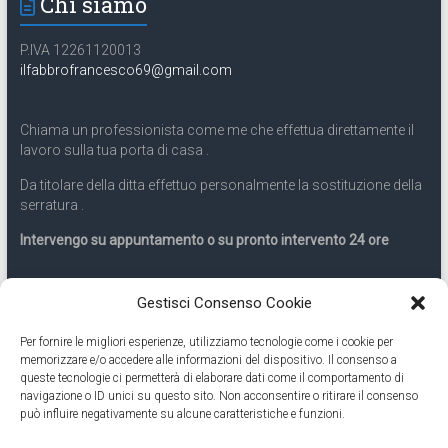
Chi siamo
P.IVA 12261120013
ilfabbrofrancesco69@gmail.com
Chiama un professionista come me che effettua direttamente il
lavoro sulla tua porta di casa .
Da titolare della ditta effettuo personalmente la sostituzione della
serratura .
Intervengo su appuntamento o su pronto intervento 24 ore
Servizio 24 ore
Gestisci Consenso Cookie
Per fornire le migliori esperienze, utilizziamo tecnologie come i cookie per
Cell
331.9899963
memorizzare e/o accedere alle informazioni del dispositivo. Il consenso a
queste tecnologie ci permetterà di elaborare dati come il comportamento di
navigazione o ID unici su questo sito. Non acconsentire o ritirare il consenso
Eseguiamo anche lavori di apertura porte pronto intervento 24
può influire negativamente su alcune caratteristiche e funzioni.
ore