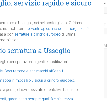
io: servizio rapido e sicuro
E
erratura a Usseglio, sei nel posto giusto. Offriamo
T
te normali con
interventi rapidi, anche in emergenza 24
 casa con
serrature a cilindro europeo
di ultima
manomissioni.
M
io serratura a Usseglio
eglio per riparazioni urgenti e sostituzioni.
ale, Securemme e altri marchi affidabili.
ppa in modelli più sicuri a cilindro europeo.
avi perse, chiavi spezzate o tentativi di scasso.
icati, garantendo sempre qualità e sicurezza.