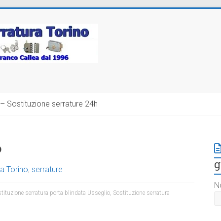
– Sostituzione serrature 24h
o
g
a Torino
,
serrature
N
tituzione serratura porta blindata Usseglio
,
Sostituzione serratura