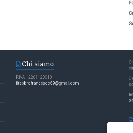
F
C
So
Chi siamo
Ch
di
P.IVA 12261120013
Da
ilfabbrofrancesco69@gmail.com
so
In
24