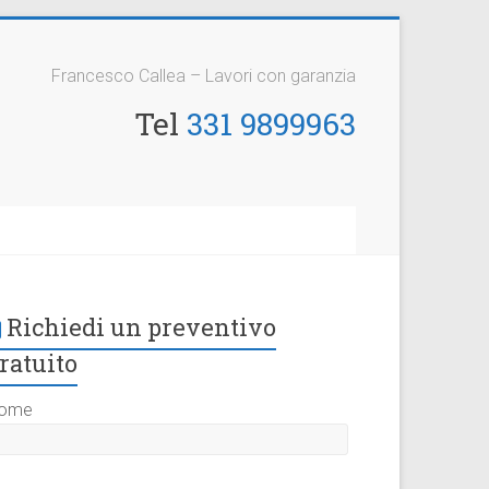
Francesco Callea – Lavori con garanzia
Tel
331 9899963
Richiedi un preventivo
ratuito
ome