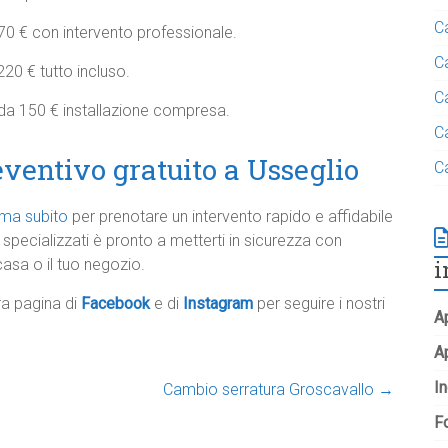
C
70 € con intervento professionale.
C
20 € tutto incluso.
C
 da 150 € installazione compresa.
C
eventivo gratuito a Usseglio
C
ma subito
per prenotare un intervento rapido e affidabile
i specializzati è pronto a metterti in sicurezza con
casa o il tuo negozio.
i
tra pagina di
Facebook
e di
Instagram
per seguire i nostri
Ap
A
In
Cambio serratura Groscavallo
→
Fo