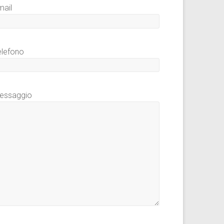
mail
elefono
essaggio