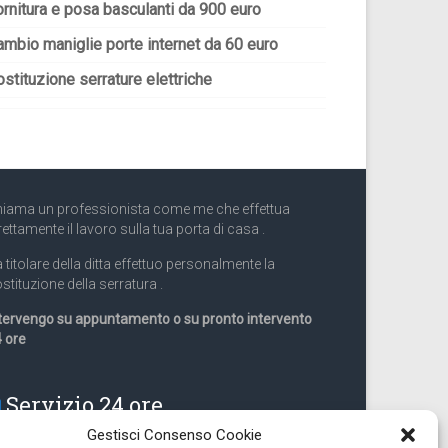
ornitura e posa basculanti da 900 euro
ambio maniglie porte internet da 60 euro
stituzione serrature elettriche
iama un professionista come me che effettua
rettamente il lavoro sulla tua porta di casa .
 titolare della ditta effettuo personalmente la
stituzione della serratura .
tervengo su appuntamento o su pronto intervento
 ore
Servizio 24 ore
Gestisci Consenso Cookie