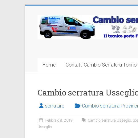
Vai
al
Cambio
contenuto
Serratura
Torino
Sostituzione
Home
Contatti Cambio Serratura Torino 
24
ore
Cambio serratura Ussegli
serrature
Cambio serratura Provinci
Febbraio 8, 2019
Cambio serratura Usseglio
,
Sos
Usseglio