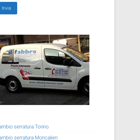
ambio serratura Torino
ambio serratura Moncalieri