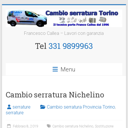
Vai
al
contenuto
Cambio
Francesco Callea – Lavori con garanzia
Serratura
Tel
331 9899963
Torino
Sostituzione
Menu
24
ore
Cambio serratura Nichelino
serrature
Cambio serratura Provincia Torino
,
serrature
Febbraio 8, 2019
Cambio serratura Nichelino
,
Sostituzione