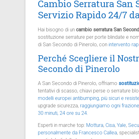
Cambio Serratura San S
Servizio Rapido 24/7 d
Hai bisogno di un
cambio serratura San Second
sostituzione serrature per porte blindate e nor
di San Secondo di Pinerolo, con
intervento rap
Perché Scegliere il Nost
Secondo di Pinerolo
A San Secondo di Pinerolo, offriamo
sostituzi
tentativi di scasso, chiavi perse o serrature b
modelli europei antibumping, più sicuri e resis
upgrade sicurezza,
raggiungiamo ogni frazion
30 minuti, 24 ore su 24.
Esperti in marche top:
Mottura
,
Cisa
,
Yale
,
Sec
personalmente da Francesco Callea
, specialis