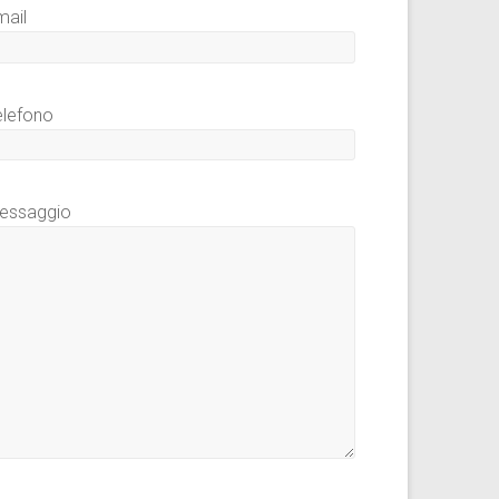
mail
elefono
essaggio