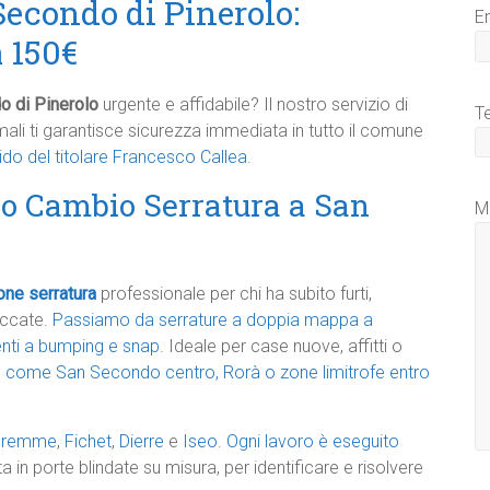
econdo di Pinerolo:
E
a 150€
o di Pinerolo
urgente e affidabile? Il nostro servizio di
T
mali ti garantisce sicurezza immediata in tutto il comune
ido del titolare Francesco Callea
.
ro Cambio Serratura a San
M
one serratura
professionale per chi ha subito furti,
loccate.
Passiamo da serrature a doppia mappa a
tenti a bumping e snap
. Ideale per case nuove, affitti o
e come San Secondo centro, Rorà o zone limitrofe entro
uremme
,
Fichet
,
Dierre
e
Iseo
.
Ogni lavoro è eseguito
ta in porte blindate su misura, per identificare e risolvere