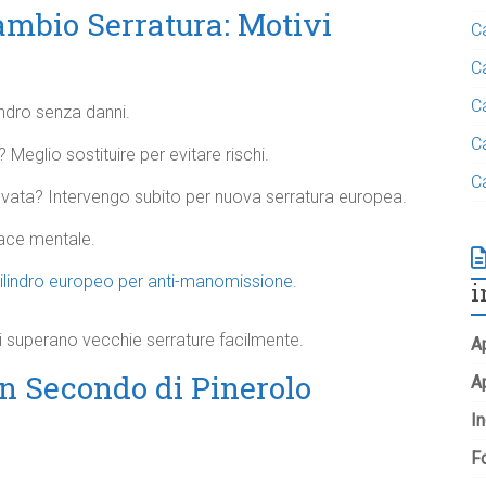
mbio Serratura: Motivi
C
C
C
indro senza danni.
C
? Meglio sostituire per evitare rischi.
C
evata? Intervengo subito per nuova serratura europea.
pace mentale.
ilindro europeo per anti-manomissione.
i
ni superano vecchie serrature facilmente.
Ap
an Secondo di Pinerolo
A
In
Fo