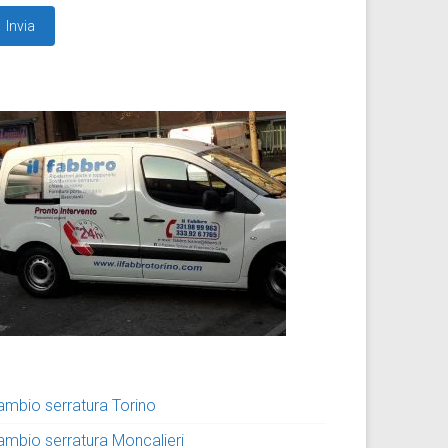
ambio serratura Torino
ambio serratura Moncalieri