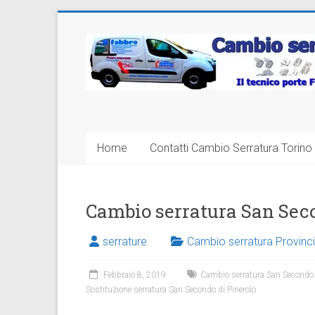
Vai
al
Cambio
contenuto
Serratura
Torino
Sostituzione
Home
Contatti Cambio Serratura Torino 
24
ore
Cambio serratura San Seco
serrature
Cambio serratura Provinci
Febbraio 8, 2019
Cambio serratura San Secondo 
Sostituzione serratura San Secondo di Pinerolo