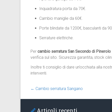
Inquadratura porta da 70€.
Cambio maniglie da 60€.
Porte blindate da 1200€, basculanti da 9
Serrature elettriche.
Per
cambio serratura San Secondo di Pinerolo
verifica sul sito. Sicurezza garantita, stock cil
Inoltre ti consiglio di dare un’occhiata alla nos
interventi.
←
Cambio serratura Sangano
Articoli recenti