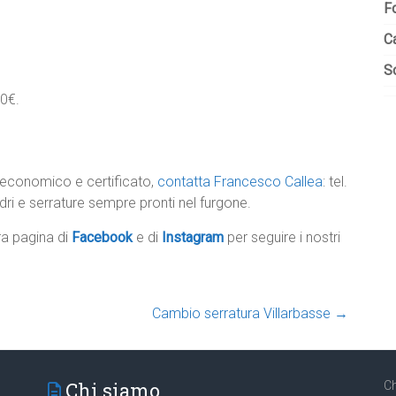
F
C
So
00€.
economico e certificato,
contatta Francesco Callea
: tel.
indri e serrature sempre pronti nel furgone.
tra pagina di
Facebook
e di
Instagram
per seguire i nostri
Cambio serratura Villarbasse
→
Chi siamo
Ch