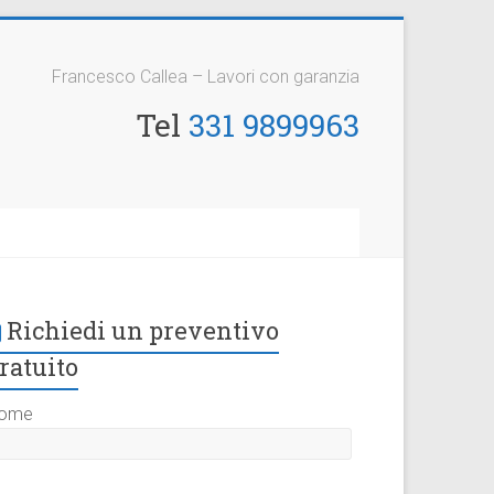
Francesco Callea – Lavori con garanzia
Tel
331 9899963
Richiedi un preventivo
ratuito
ome