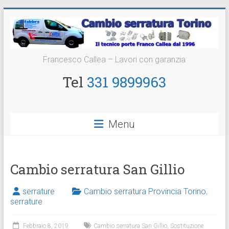
Vai
al
contenuto
Cambio
Francesco Callea – Lavori con garanzia
Serratura
Tel
331 9899963
Torino
Sostituzione
Menu
24
ore
Cambio serratura San Gillio
serrature
Cambio serratura Provincia Torino
,
serrature
Febbraio 8, 2019
Cambio serratura San Gillio
,
Sostituzione