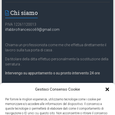
Chi siamo
P.IVA 12261120013
ilfabbrofrancesco69@gmail.com
Chiama un professionista come me che effettua direttamente il
lavoro sulla tua porta di casa .
Da titolare della ditta effettuo personalmente la sostituzione della
serratura .
Intervengo su appuntamento o su pronto intervento 24 ore
Servizio 24 ore
Gestisci Consenso Cookie
Per fornire le migliori esperienze, utilizziamo tecnologie come i cookie per
Cell
331.9899963
memorizzare e/o accedere alle informazioni del dispositivo. Il consenso a
queste tecnologie ci permetterà di elaborare dati come il comportamento di
navigazione o ID unici su questo sito. Non acconsentire o ritirare il consenso
Eseguiamo anche lavori di apertura porte pronto intervento 24