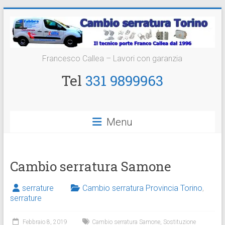
Vai
al
contenuto
Cambio
Francesco Callea – Lavori con garanzia
Serratura
Tel
331 9899963
Torino
Sostituzione
Menu
24
ore
Cambio serratura Samone
serrature
Cambio serratura Provincia Torino
,
serrature
Febbraio 8, 2019
Cambio serratura Samone
,
Sostituzione