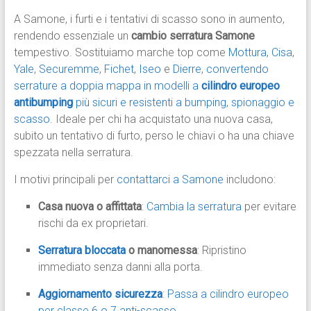
A Samone, i furti e i tentativi di scasso sono in aumento,
rendendo essenziale un
cambio serratura Samone
tempestivo. Sostituiamo marche top come
Mottura
,
Cisa
,
Yale
,
Securemme
,
Fichet
,
Iseo
e
Dierre
,
convertendo
serrature a doppia mappa in modelli a
cilindro europeo
antibumping
più sicuri e resistenti a bumping, spionaggio e
scasso
. Ideale per chi ha acquistato una nuova casa,
subito un tentativo di furto, perso le chiavi o ha una chiave
spezzata nella serratura.
I motivi principali per
contattarci a Samone
includono:
Casa nuova o affittata
:
Cambia la serratura
per evitare
rischi da ex proprietari.
Serratura bloccata
o manomessa
: Ripristino
immediato senza danni alla porta.
Aggiornamento sicurezza
: Passa a cilindro europeo
per classe 6 o 7 anti-scasso.