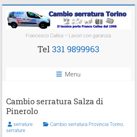
Vai
al
contenuto
Cambio
Francesco Callea – Lavori con garanzia
Serratura
Tel
331 9899963
Torino
Sostituzione
Menu
24
ore
Cambio serratura Salza di
Pinerolo
serrature
Cambio serratura Provincia Torino
,
serrature