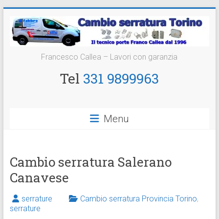
Vai
al
contenuto
Cambio
Francesco Callea – Lavori con garanzia
Serratura
Tel
331 9899963
Torino
Sostituzione
Menu
24
ore
Cambio serratura Salerano
Canavese
serrature
Cambio serratura Provincia Torino
,
serrature