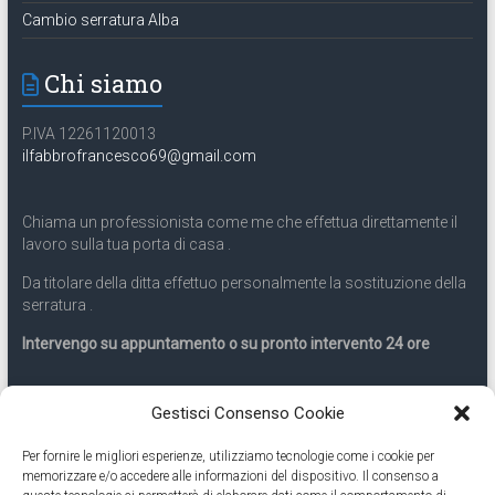
Cambio serratura Alba
Chi siamo
P.IVA 12261120013
ilfabbrofrancesco69@gmail.com
Chiama un professionista come me che effettua direttamente il
lavoro sulla tua porta di casa .
Da titolare della ditta effettuo personalmente la sostituzione della
serratura .
Intervengo su appuntamento o su pronto intervento 24 ore
Servizio 24 ore
Gestisci Consenso Cookie
Per fornire le migliori esperienze, utilizziamo tecnologie come i cookie per
Cell
331.9899963
memorizzare e/o accedere alle informazioni del dispositivo. Il consenso a