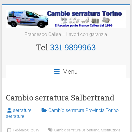
Vai
al
contenuto
Cambio
Francesco Callea – Lavori con garanzia
Serratura
Tel
331 9899963
Torino
Sostituzione
Menu
24
ore
Cambio serratura Salbertrand
serrature
Cambio serratura Provincia Torino
,
serrature
Febbraio 8, 2019
Cambio serratura Salbertrand
,
Sostituzione