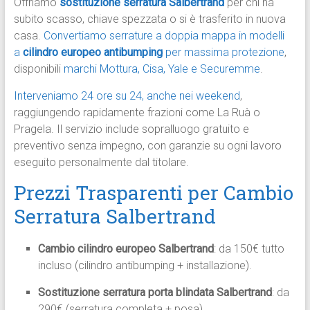
Offriamo
sostituzione serratura Salbertrand
per chi ha
subito scasso, chiave spezzata o si è trasferito in nuova
casa.
Convertiamo serrature a doppia mappa in modelli
a
cilindro europeo antibumping
per massima protezione
,
disponibili
marchi Mottura, Cisa, Yale e Securemme
.​
Interveniamo 24 ore su 24, anche nei weekend
,
raggiungendo rapidamente frazioni come La Ruà o
Pragela. Il servizio include sopralluogo gratuito e
preventivo senza impegno, con garanzie su ogni lavoro
eseguito personalmente dal titolare.​
Prezzi Trasparenti per Cambio
Serratura Salbertrand
Cambio cilindro europeo Salbertrand
: da 150€ tutto
incluso (cilindro antibumping + installazione).
Sostituzione serratura porta blindata Salbertrand
: da
290€ (serratura completa + posa).