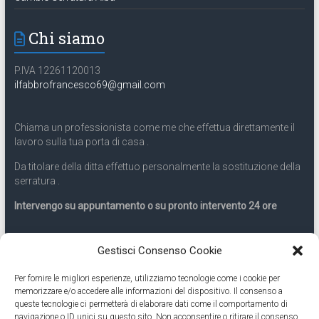
Chi siamo
P.IVA 12261120013
ilfabbrofrancesco69@gmail.com
Chiama un professionista come me che effettua direttamente il
lavoro sulla tua porta di casa .
Da titolare della ditta effettuo personalmente la sostituzione della
serratura .
Intervengo su appuntamento o su pronto intervento 24 ore
Servizio 24 ore
Gestisci Consenso Cookie
Per fornire le migliori esperienze, utilizziamo tecnologie come i cookie per
Cell
331.9899963
memorizzare e/o accedere alle informazioni del dispositivo. Il consenso a
queste tecnologie ci permetterà di elaborare dati come il comportamento di
navigazione o ID unici su questo sito. Non acconsentire o ritirare il consenso