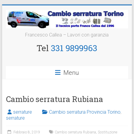
Vai
al
contenuto
Cambio
Francesco Callea – Lavori con garanzia
Serratura
Tel
331 9899963
Torino
Sostituzione
Menu
24
ore
Cambio serratura Rubiana
serrature
Cambio serratura Provincia Torino
,
serrature
Febbraio 8, 2019
Cambio serratura Rubiana
,
Sostituzione