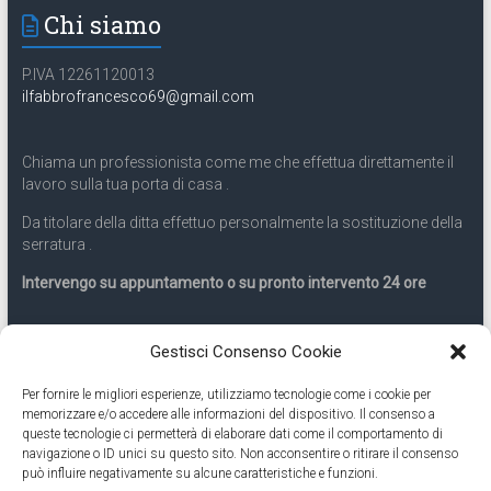
Chi siamo
P.IVA 12261120013
ilfabbrofrancesco69@gmail.com
Chiama un professionista come me che effettua direttamente il
lavoro sulla tua porta di casa .
Da titolare della ditta effettuo personalmente la sostituzione della
serratura .
Intervengo su appuntamento o su pronto intervento 24 ore
Servizio 24 ore
Gestisci Consenso Cookie
Per fornire le migliori esperienze, utilizziamo tecnologie come i cookie per
Cell
331.9899963
memorizzare e/o accedere alle informazioni del dispositivo. Il consenso a
queste tecnologie ci permetterà di elaborare dati come il comportamento di
navigazione o ID unici su questo sito. Non acconsentire o ritirare il consenso
Eseguiamo anche lavori di apertura porte pronto intervento 24
può influire negativamente su alcune caratteristiche e funzioni.
ore