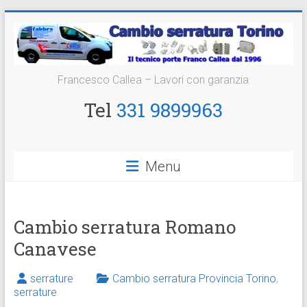
Vai
al
contenuto
Cambio
Francesco Callea – Lavori con garanzia
Serratura
Tel
331 9899963
Torino
Sostituzione
Menu
24
ore
Cambio serratura Romano
Canavese
serrature
Cambio serratura Provincia Torino
,
serrature