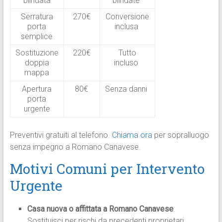
blindata
blindate
Serratura
270€
Conversione
porta
inclusa
semplice
Sostituzione
220€
Tutto
doppia
incluso
mappa
Apertura
80€
Senza danni
porta
urgente
Preventivi gratuiti al telefono.
Chiama ora
per sopralluogo
senza impegno a Romano Canavese.
Motivi Comuni per Intervento
Urgente
Casa nuova o affittata a Romano Canavese
:
Sostituisci per rischi da precedenti proprietari.