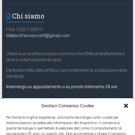
Chi siamo
P.IVA 12261120013
ilfabbrofrancesco69@gmail.com
Chiama un professionista come me che effettua direttamente il
lavoro sulla tua porta di casa .
Da titolare della ditta effettuo personalmente la sostituzione della
serratura .
Intervengo su appuntamento o su pronto intervento 24 ore
Servizio 24 ore
Gestisci Consenso Cookie
Per fornire le migliori esperienze, utilizziamo tecnologie come i cookie per
Cell
331.9899963
memorizzare e/o accedere alle informazioni del dispositivo. Il consenso a
queste tecnologie ci permetterà di elaborare dati come il comportamento di
navigazione o ID unici su questo sito. Non acconsentire o ritirare il consenso