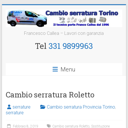
Vai
al
contenuto
Cambio
Francesco Callea – Lavori con garanzia
Serratura
Tel
331 9899963
Torino
Sostituzione
Menu
24
ore
Cambio serratura Roletto
serrature
Cambio serratura Provincia Torino
,
serrature
Febbraio 8, 2019
Cambio serratura Roletto
,
Sostituzione