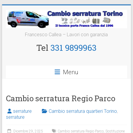
Vai
al
contenuto
Cambio
Francesco Callea – Lavori con garanzia
Serratura
Tel
331 9899963
Torino
Sostituzione
Menu
24
ore
Cambio serratura Regio Parco
serrature
Cambio serratura quartieri Torino
,
serrature
Dicembre 29, 2025
Cambio serratura Regio Parco
,
Sostituzione