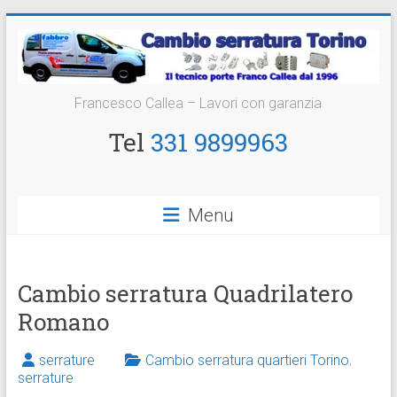
Vai
al
contenuto
Cambio
Francesco Callea – Lavori con garanzia
Serratura
Tel
331 9899963
Torino
Sostituzione
Menu
24
ore
Cambio serratura Quadrilatero
Romano
serrature
Cambio serratura quartieri Torino
,
serrature