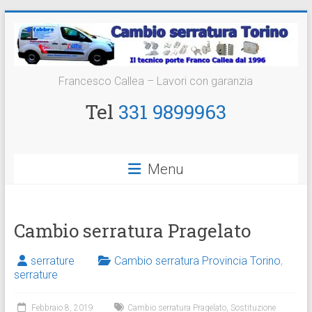
Vai
al
contenuto
Cambio
Francesco Callea – Lavori con garanzia
Serratura
Tel
331 9899963
Torino
Sostituzione
Menu
24
ore
Cambio serratura Pragelato
serrature
Cambio serratura Provincia Torino
,
serrature
Febbraio 8, 2019
Cambio serratura Pragelato
,
Sostituzione