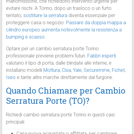
manomissione, che richiedono intervento urgente per
evitare rischi. A Torino, dopo un trasloco o un furto
tentato,
sostituire la serratura
diventa essenziale per
proteggere casa o negozio.
Passare da doppia mappa a
cilindro europeo aumenta notevolmente la resistenza a
bumping e scasso.
Optare per un cambio serratura porte Torino
professionale previene problemi futuri.
Fabbri esperti
valutano il tipo di porta, dalle blindate alle interne, e
installano modelli
Mottura
,
Cisa
,
Yale
,
Securemme
,
Fichet
,
Iseo
e tante altre marche direttamente dal furgone.
Quando Chiamare per Cambio
Serratura Porte (TO)?
Richiedi cambio serratura porte Torino in questi casi
principali:
Casa nuova acquistata o affittata, per cambiare