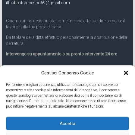
ilfabbrofrancesco69@gmail.com
Chiama un professionista come me che effettua direttamente il
lavoro sulla tua porta di casa .
Da titolare della ditta effettuo personalmente la sostituzione della
serratura .
Intervengo su appuntamento o su pronto intervento 24 ore
Servizio 24 ore
Gestisci Consenso Cookie
Per fornire le migliori esperienze, utilizziamo tecnologie come i cookie per
Cell
331.9899963
memorizzare e/o accedere alle informazioni del dispositivo. Il consenso a
queste tecnologie ci permetterà di elaborare dati come il comportamento di
navigazione o ID unici su questo sito. Non acconsentire o ritirare il consenso
Eseguiamo anche lavori di apertura porte pronto intervento 24
può influire negativamente su alcune caratteristiche e funzioni.
ore
Accetta
Copyright © 2026
Cambio Serratura Torino
. Tutti i diritti riservati.