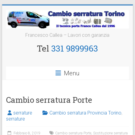
Vai
al
contenuto
Cambio
Francesco Callea – Lavori con garanzia
Serratura
Tel
331 9899963
Torino
Sostituzione
Menu
24
ore
Cambio serratura Porte
serrature
Cambio serratura Provincia Torino
,
serrature
Febbraio 8, 2019
Cambio serratura Porte
,
Sostituzione serratura