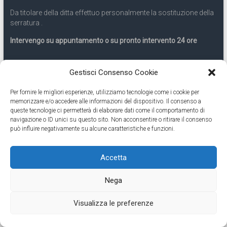
Da titolare della ditta effettuo personalmente la sostituzione della
serratura .
Intervengo su appuntamento o su pronto intervento 24 ore
Servizio 24 ore
Gestisci Consenso Cookie
Per fornire le migliori esperienze, utilizziamo tecnologie come i cookie per
Cell
331.9899963
memorizzare e/o accedere alle informazioni del dispositivo. Il consenso a
queste tecnologie ci permetterà di elaborare dati come il comportamento di
navigazione o ID unici su questo sito. Non acconsentire o ritirare il consenso
Eseguiamo anche lavori di apertura porte pronto intervento 24
può influire negativamente su alcune caratteristiche e funzioni.
ore
Accetta
Copyright © 2026
Cambio Serratura Torino
. Tutti i diritti riservati.
Nega
Theme:
Accelerate
by ThemeGrill. Powered by
WordPress
.
Contatti Cambio Serratura Torino – Sostituzione serrature 24h
Fabbro
Visualizza le preferenze
Torino