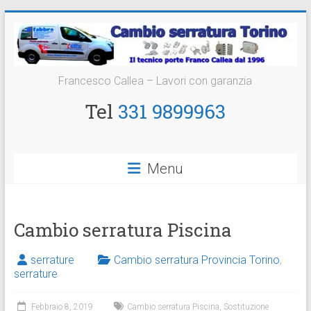
Vai
al
contenuto
Cambio
Francesco Callea – Lavori con garanzia
Serratura
Tel
331 9899963
Torino
Sostituzione
Menu
24
ore
Cambio serratura Piscina
serrature
Cambio serratura Provincia Torino
,
serrature
Febbraio 8, 2019
Cambio serratura Piscina
,
Sostituzione