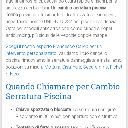
agenti atmosferici, causando usura rapida e rischi per la
sicurezza dei bambini. Un
cambio serratura piscina
Torino
previene intrusioni, furti di attrezzature e incidenti,
rispettando norme UNI EN 15237 per piscine residenziali.
Opta per modelli anticorrosione come cilindri europei
antibumping, più sicuri delle vecchie doppie mappe.
Scegli il nostro esperto Francesco Callea per un
intervento personalizzato
: valutiamo il tuo cancello
piscina, rimuoviamo la serratura danneggiata e installiamo
soluzioni su misura
Mottura
,
Cisa
,
Yale
,
Securemme
,
Fichet
o
Iseo
.
Quando Chiamare per Cambio
Serratura Piscina
Chiave spezzata o bloccata
: La serratura non gira?
Risolviamo in 30 minuti con apertura non distruttiva.
Tentativo di furto o scasso
: Dopo un’effrazione,