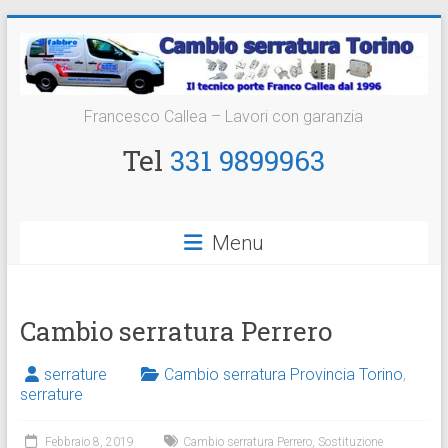
Vai
al
contenuto
Cambio
Francesco Callea – Lavori con garanzia
Serratura
Tel
331 9899963
Torino
Sostituzione
Menu
24
ore
Cambio serratura Perrero
serrature
Cambio serratura Provincia Torino
,
serrature
Febbraio 8, 2019
Cambio serratura Perrero
,
Sostituzione