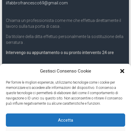
ilfabbrofrancesco69@gmail.com
Chiama un professionista come me che effettua direttamente il
lavoro sulla tua porta di casa .
Da titolare della ditta effettuo personalmente la sostituzione della
serratura .
Intervengo su appuntamento o su pronto intervento 24 ore
Servizio 24 ore
Gestisci Consenso Cookie
Per fornire le migliori esperienze, utilizziamo tecnologie come i cookie per
Cell
331.9899963
memorizzare e/o accedere alle informazioni del dispositivo. Il consenso a
queste tecnologie ci permetterà di elaborare dati come il comportamento di
navigazione o ID unici su questo sito. Non acconsentire o ritirare il consenso
Eseguiamo anche lavori di apertura porte pronto intervento 24
può influire negativamente su alcune caratteristiche e funzioni.
ore
Accetta
Copyright © 2026
Cambio Serratura Torino
. Tutti i diritti riservati.