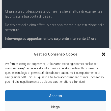
Chiama un professionista come me che effettua direttamente il
lavoro sulla tua porta di casa .
Da titolare della ditta effettuo personalmente la sostituzione della
serratura .
Intervengo su appuntamento o su pronto intervento 24 ore
Servizio 24 ore
Gestisci Consenso Cookie
Per fornire le migliori esperienze, utilizziamo tecnologie come i cookie per
Cell
331.9899963
memorizzare e/o accedere alle informazioni del dispositivo. Il consenso a
queste tecnologie ci permetterà di elaborare dati come il comportamento di
navigazione o ID unici su questo sito. Non acconsentire o ritirare il consenso
Eseguiamo anche lavori di apertura porte pronto intervento 24
può influire negativamente su alcune caratteristiche e funzioni.
ore
Accetta
Copyright © 2026
Cambio Serratura Torino
. Tutti i diritti riservati.
Nega
Theme:
Accelerate
by ThemeGrill. Powered by
WordPress
.