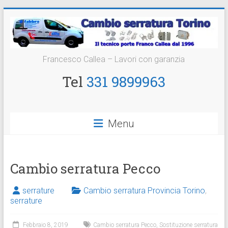
Vai
al
contenuto
Cambio
Francesco Callea – Lavori con garanzia
Serratura
Tel
331 9899963
Torino
Sostituzione
Menu
24
ore
Cambio serratura Pecco
serrature
Cambio serratura Provincia Torino
,
serrature
Febbraio 8, 2019
Cambio serratura Pecco
,
Sostituzione serratura