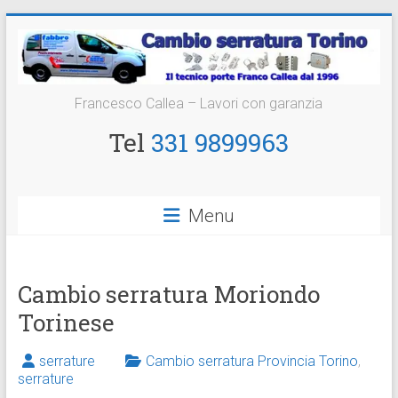
Vai
al
contenuto
Cambio
Francesco Callea – Lavori con garanzia
Serratura
Tel
331 9899963
Torino
Sostituzione
Menu
24
ore
Cambio serratura Moriondo
Torinese
serrature
Cambio serratura Provincia Torino
,
serrature