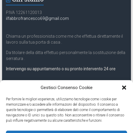
P.IVA 12261120013
ilfabbrofrancesco69@gmail.com
Chiama un professionista come me che effettua direttamente il
lavoro sulla tua porta di casa .
Da titolare della ditta effettuo personalmente la sostituzione della
serratura .
Intervengo su appuntamento o su pronto intervento 24 ore
Servizio 24 ore
Gestisci Consenso Cookie
Per fornire le migliori esperienze, utilizziamo tecnologie come i cookie per
Cell
331.9899963
memorizzare e/o accedere alle informazioni del dispositivo. Il consenso a
queste tecnologie ci permetterà di elaborare dati come il comportamento di
navigazione o ID unici su questo sito. Non acconsentire o ritirare il consenso
Eseguiamo anche lavori di apertura porte pronto intervento 24
può influire negativamente su alcune caratteristiche e funzioni.
ore