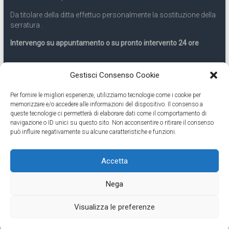
Da titolare della ditta effettuo personalmente la sostituzione della
serratura .
Intervengo su appuntamento o su pronto intervento 24 ore
Servizio 24 ore
Gestisci Consenso Cookie
Per fornire le migliori esperienze, utilizziamo tecnologie come i cookie per
Cell
331.9899963
memorizzare e/o accedere alle informazioni del dispositivo. Il consenso a
queste tecnologie ci permetterà di elaborare dati come il comportamento di
navigazione o ID unici su questo sito. Non acconsentire o ritirare il consenso
Eseguiamo anche lavori di apertura porte pronto intervento 24
può influire negativamente su alcune caratteristiche e funzioni.
ore
Accetta
Copyright © 2026
Cambio Serratura Torino
. Tutti i diritti riservati.
Nega
Theme:
Accelerate
by ThemeGrill. Powered by
WordPress
.
Contatti Cambio Serratura Torino – Sostituzione serrature 24h
Fabbro
Visualizza le preferenze
Torino