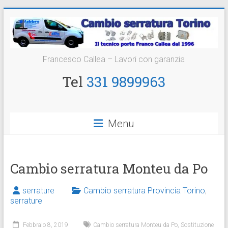
Vai
al
contenuto
Cambio
Francesco Callea – Lavori con garanzia
Serratura
Tel
331 9899963
Torino
Sostituzione
Menu
24
ore
Cambio serratura Monteu da Po
serrature
Cambio serratura Provincia Torino
,
serrature
Febbraio 8, 2019
Cambio serratura Monteu da Po
,
Sostituzione