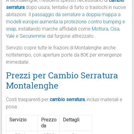
A Montalenghe, i residenti spesso necessitano di
cambio
serratura
dopo usura, tentativi di furto o traslochi in nuove
abitazioni.
Il passaggio da serrature a doppia mappa a
modelli europei aumenta la protezione contro bumping e
snap
, installando marche affidabili come
Mottura
,
Cisa
,
Yale
e
Securemme
dal furgone attrezzato.​
Servizio copre tutte le frazioni di Montalenghe anche
nottetempo, con aperture porte da 80€ per emergenze
immediate.​
Prezzi per Cambio Serratura
Montalenghe
Costi trasparenti per
cambio serratura
, inclusi materiali e
posa:
Servizio
Prezzo
Dettagli
da