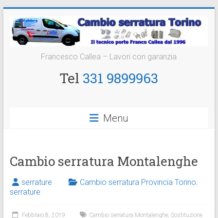
Vai
al
contenuto
Cambio
Francesco Callea – Lavori con garanzia
Serratura
Tel
331 9899963
Torino
Sostituzione
Menu
24
ore
Cambio serratura Montalenghe
serrature
Cambio serratura Provincia Torino
,
serrature
Febbraio 8, 2019
Cambio serratura Montalenghe
,
Sostituzione