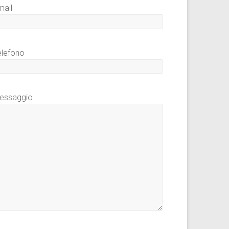
mail
elefono
essaggio