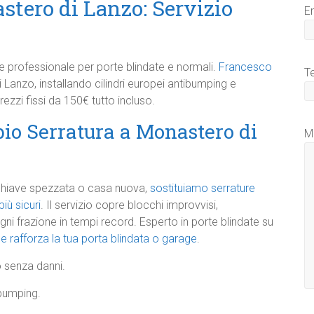
tero di Lanzo: Servizio
E
e professionale per porte blindate e normali.
Francesco
T
 Lanzo, installando cilindri europei antibumping e
ezzi fissi da 150€ tutto incluso.​
bio Serratura a Monastero di
M
 chiave spezzata o casa nuova,
sostituiamo serrature
iù sicuri
. Il servizio copre blocchi improvvisi,
ni frazione in tempi record. Esperto in porte blindate su
e rafforza la tua porta blindata o garage
.​
 senza danni.
-bumping.