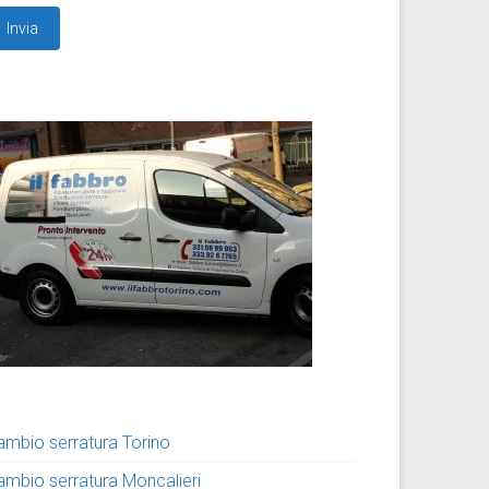
ambio serratura Torino
ambio serratura Moncalieri