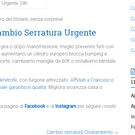
Urgente 24h ​ ​
C
C
ro del titolare, senza sorprese.​
C
mbio Serratura Urgente
C
non gira o dopo manomissione: meglio prevenire furti con
C
ti aumentano; un cilindro europeo blocca bumping e
porte, cambiamo maniglie da 60€ o installiamo blindate
i
limitrofe
, con furgone attrezzato.
Affidati a Francesco
nale garantisce qualità
. Migliora sicurezza casa o
Ap
tra pagina di
Facebook
e di
Instagram
per seguire i nostri
A
In
Fo
Cambio serratura Chialamberto
→