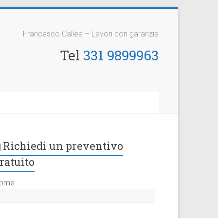
Francesco Callea – Lavori con garanzia
Tel
331 9899963
Richiedi un preventivo
ratuito
ome