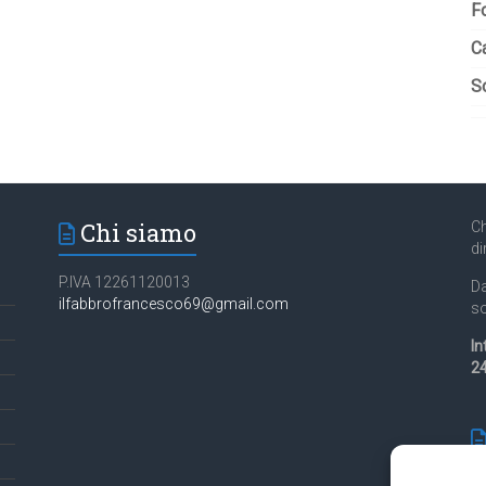
F
C
So
Chi siamo
Ch
di
P.IVA 12261120013
Da
ilfabbrofrancesco69@gmail.com
so
In
24