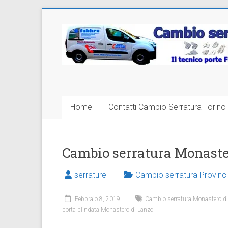
Vai
al
Cambio
contenuto
Serratura
Torino
Sostituzione
Home
Contatti Cambio Serratura Torino 
24
ore
Cambio serratura Monaste
serrature
Cambio serratura Provinci
Febbraio 8, 2019
Cambio serratura Monastero d
porta blindata Monastero di Lanzo