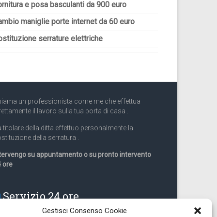
ornitura e posa basculanti da 900 euro
ambio maniglie porte internet da 60 euro
stituzione serrature elettriche
iama un professionista come me che effettua
rettamente il lavoro sulla tua porta di casa .
 titolare della ditta effettuo personalmente la
stituzione della serratura .
tervengo su appuntamento o su pronto intervento
 ore
Servizio 24 ore
Gestisci Consenso Cookie