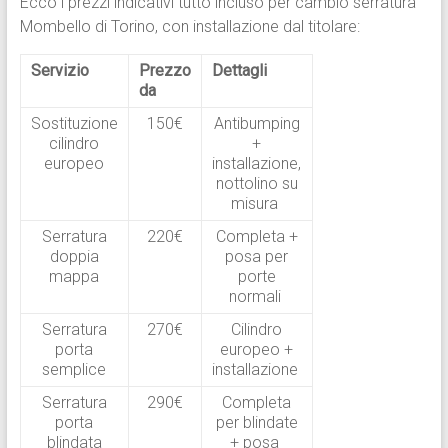
Ecco i prezzi indicativi tutto incluso per cambio serratura
Mombello di Torino, con installazione dal titolare:
Servizio
Prezzo
Dettagli
da
Sostituzione
150€
Antibumping
cilindro
+
europeo
installazione,
nottolino su
misura
Serratura
220€
Completa +
doppia
posa per
mappa
porte
normali
Serratura
270€
Cilindro
porta
europeo +
semplice
installazione
Serratura
290€
Completa
porta
per blindate
blindata
+ posa