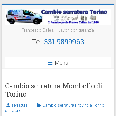
Vai
al
contenuto
Cambio
Francesco Callea – Lavori con garanzia
Serratura
Tel
331 9899963
Torino
Sostituzione
Menu
24
ore
Cambio serratura Mombello di
Torino
serrature
Cambio serratura Provincia Torino
,
serrature