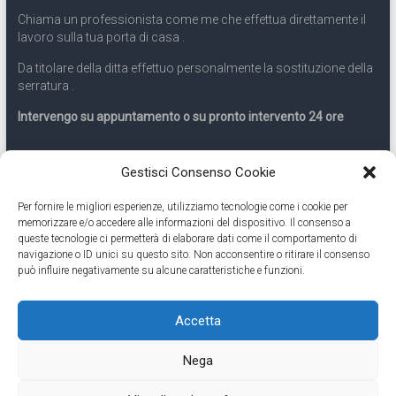
Chiama un professionista come me che effettua direttamente il
lavoro sulla tua porta di casa .
Da titolare della ditta effettuo personalmente la sostituzione della
serratura .
Intervengo su appuntamento o su pronto intervento 24 ore
Servizio 24 ore
Gestisci Consenso Cookie
Per fornire le migliori esperienze, utilizziamo tecnologie come i cookie per
Cell
331.9899963
memorizzare e/o accedere alle informazioni del dispositivo. Il consenso a
queste tecnologie ci permetterà di elaborare dati come il comportamento di
navigazione o ID unici su questo sito. Non acconsentire o ritirare il consenso
Eseguiamo anche lavori di apertura porte pronto intervento 24
può influire negativamente su alcune caratteristiche e funzioni.
ore
Accetta
Copyright © 2026
Cambio Serratura Torino
. Tutti i diritti riservati.
Nega
Theme:
Accelerate
by ThemeGrill. Powered by
WordPress
.
Contatti Cambio Serratura Torino – Sostituzione serrature 24h
Fabbro