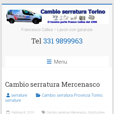
Vai
al
contenuto
Cambio
Francesco Callea – Lavori con garanzia
Serratura
Tel
331 9899963
Torino
Sostituzione
Menu
24
ore
Cambio serratura Mercenasco
serrature
Cambio serratura Provincia Torino
,
serrature
Febbraio 8, 2019
Cambio serratura Mercenasco
,
Sostituzione