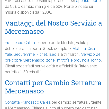
A Mercenasco, interventi rapidi anche per
apertura porte
da 80€ o cambio maniglie da 60€. Porte blindate su
misura disponibili da 1200€.
Vantaggi del Nostro Servizio a
Mercenasco
Francesco Callea
, esperto porte blindate, valuta punti
deboli della tua porta. Stock completo:
Mottura
,
Cisa
,
Yale
,
Securemme
,
Fichet
,
Iseo
e altri marchi.
Servizio 24
ore copre Mercenasco, zone limitrofe e provincia Torino
.
Clienti soddisfatti per velocità e affidabilità: “Intervento
perfetto in 30 minuti!”
Contatti per Cambio Serratura
Mercenasco
Contatta Francesco Callea
per cambio serratura urgente
a Mercenasco. Chiama subito al numero dedicato per