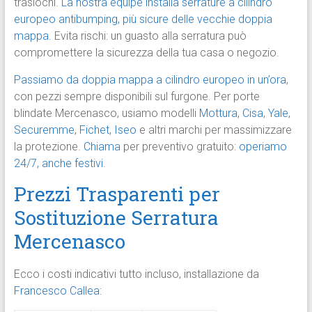
traslochi.
La nostra équipe installa serrature a cilindro
europeo antibumping, più sicure delle vecchie doppia
mappa.
Evita rischi: un guasto alla serratura può
compromettere la sicurezza della tua casa o negozio.
Passiamo da doppia mappa a cilindro europeo in un’ora
,
con pezzi sempre disponibili sul furgone. Per porte
blindate Mercenasco, usiamo modelli
Mottura
,
Cisa
,
Yale
,
Securemme
,
Fichet
,
Iseo
e altri marchi per massimizzare
la protezione.
Chiama
per preventivo gratuito:
operiamo
24/7, anche festivi.
Prezzi Trasparenti per
Sostituzione Serratura
Mercenasco
Ecco i costi indicativi tutto incluso, installazione da
Francesco Callea
: