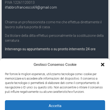
P.IVA 12261120013
ilfabbrofrancesco69@gmail.com
Chiama un professionista come me che effettua direttamente il
lavoro sulla tua porta di casa .
Da titolare della ditta effettuo personalmente la sostituzione della
serratura .
Intervengo su appuntamento o su pronto intervento 24 ore
Servizio 24 ore
Gestisci Consenso Cookie
Per fornire le migliori esperienze, utilizziamo tecnologie come i cookie per
Cell
331.9899963
memorizzare e/o accedere alle informazioni del dispositivo. Il consenso a
queste tecnologie ci permetterà di elaborare dati come il comportamento di
navigazione o ID unici su questo sito. Non acconsentire o ritirare il consenso
Eseguiamo anche lavori di apertura porte pronto intervento 24
può influire negativamente su alcune caratteristiche e funzioni.
ore
Accetta