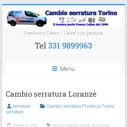
Vai
al
contenuto
Cambio
Francesco Callea – Lavori con garanzia
Serratura
Tel
331 9899963
Torino
Sostituzione
Menu
24
ore
Cambio serratura Loranzè
serrature
Cambio serratura Provincia Torino
,
serrature
Febbraio 8, 2019
Cambio serratura Loranzè
,
Sostituzione