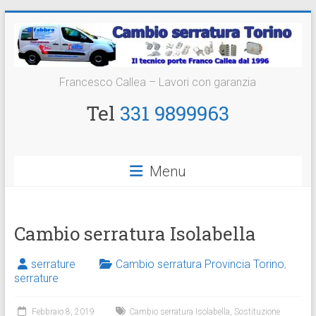
Vai
al
contenuto
Cambio
Francesco Callea – Lavori con garanzia
Serratura
Tel
331 9899963
Torino
Sostituzione
Menu
24
ore
Cambio serratura Isolabella
serrature
Cambio serratura Provincia Torino
,
serrature
Febbraio 8, 2019
Cambio serratura Isolabella
,
Sostituzione