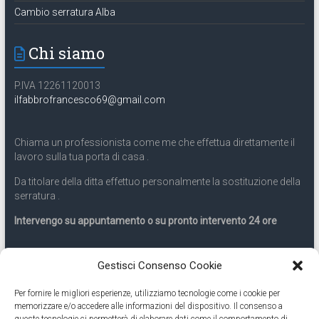
Cambio serratura Alba
Chi siamo
P.IVA 12261120013
ilfabbrofrancesco69@gmail.com
Chiama un professionista come me che effettua direttamente il
lavoro sulla tua porta di casa .
Da titolare della ditta effettuo personalmente la sostituzione della
serratura .
Intervengo su appuntamento o su pronto intervento 24 ore
Servizio 24 ore
Gestisci Consenso Cookie
Per fornire le migliori esperienze, utilizziamo tecnologie come i cookie per
Cell
331.9899963
memorizzare e/o accedere alle informazioni del dispositivo. Il consenso a