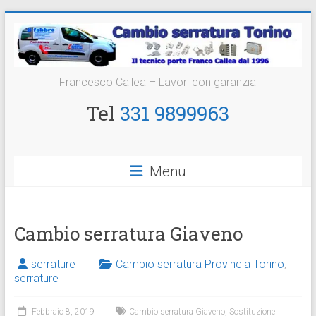
Vai
al
contenuto
Cambio
Francesco Callea – Lavori con garanzia
Serratura
Tel
331 9899963
Torino
Sostituzione
Menu
24
ore
Cambio serratura Giaveno
serrature
Cambio serratura Provincia Torino
,
serrature
Febbraio 8, 2019
Cambio serratura Giaveno
,
Sostituzione