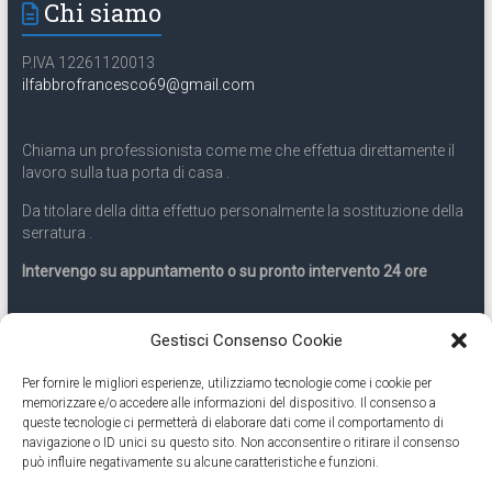
Chi siamo
P.IVA 12261120013
ilfabbrofrancesco69@gmail.com
Chiama un professionista come me che effettua direttamente il
lavoro sulla tua porta di casa .
Da titolare della ditta effettuo personalmente la sostituzione della
serratura .
Intervengo su appuntamento o su pronto intervento 24 ore
Servizio 24 ore
Gestisci Consenso Cookie
Per fornire le migliori esperienze, utilizziamo tecnologie come i cookie per
Cell
331.9899963
memorizzare e/o accedere alle informazioni del dispositivo. Il consenso a
queste tecnologie ci permetterà di elaborare dati come il comportamento di
navigazione o ID unici su questo sito. Non acconsentire o ritirare il consenso
Eseguiamo anche lavori di apertura porte pronto intervento 24
può influire negativamente su alcune caratteristiche e funzioni.
ore