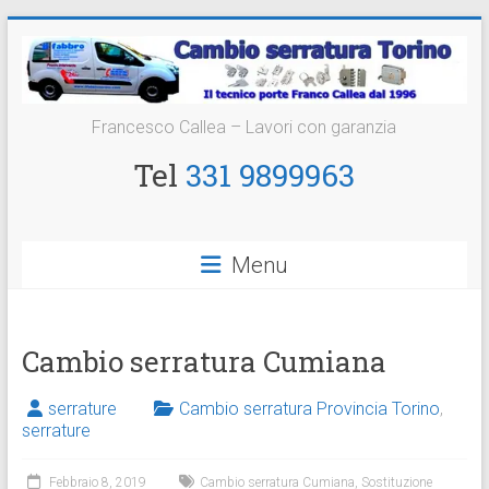
Vai
al
contenuto
Cambio
Francesco Callea – Lavori con garanzia
Serratura
Tel
331 9899963
Torino
Sostituzione
Menu
24
ore
Cambio serratura Cumiana
serrature
Cambio serratura Provincia Torino
,
serrature
Febbraio 8, 2019
Cambio serratura Cumiana
,
Sostituzione