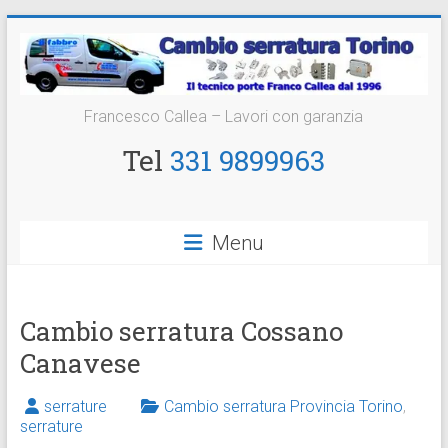
Vai
al
contenuto
Cambio
Francesco Callea – Lavori con garanzia
Serratura
Tel
331 9899963
Torino
Sostituzione
Menu
24
ore
Cambio serratura Cossano
Canavese
serrature
Cambio serratura Provincia Torino
,
serrature