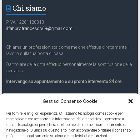
Chi siamo
P.IVA 12261120013
ilfabbrofrancesco69@gmail.com
Chiama un professionista come me che effettua direttamente il
lavoro sulla tua porta di casa .
Da titolare della ditta effettuo personalmente la sostituzione della
serratura .
Intervengo su appuntamento o su pronto intervento 24 ore
Servizio 24 ore
Gestisci Consenso Cookie
Per fornire le migliori esperienze, utilizziamo tecnologie come i cookie per
Cell
331.9899963
memorizzare e/o accedere alle informazioni del dispositivo. Il consenso a
queste tecnologie ci permetterà di elaborare dati come il comportamento di
navigazione o ID unici su questo sito. Non acconsentire o ritirare il consenso
Eseguiamo anche lavori di apertura porte pronto intervento 24
può influire negativamente su alcune caratteristiche e funzioni.
ore