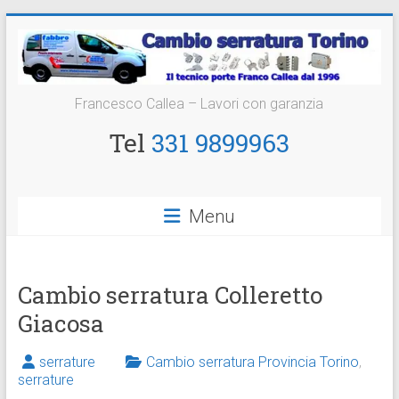
Vai
al
contenuto
Cambio
Francesco Callea – Lavori con garanzia
Serratura
Tel
331 9899963
Torino
Sostituzione
Menu
24
ore
Cambio serratura Colleretto
Giacosa
serrature
Cambio serratura Provincia Torino
,
serrature