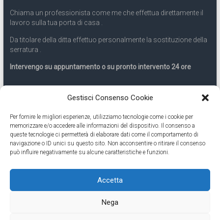
Chiama un professionista come me che effettua direttamente il
lavoro sulla tua porta di casa .
Da titolare della ditta effettuo personalmente la sostituzione della
serratura .
Intervengo su appuntamento o su pronto intervento 24 ore
Servizio 24 ore
Gestisci Consenso Cookie
Per fornire le migliori esperienze, utilizziamo tecnologie come i cookie per
Cell
331.9899963
memorizzare e/o accedere alle informazioni del dispositivo. Il consenso a
queste tecnologie ci permetterà di elaborare dati come il comportamento di
navigazione o ID unici su questo sito. Non acconsentire o ritirare il consenso
Eseguiamo anche lavori di apertura porte pronto intervento 24
può influire negativamente su alcune caratteristiche e funzioni.
ore
Accetta
Copyright © 2026
Cambio Serratura Torino
. Tutti i diritti riservati.
Nega
Theme:
Accelerate
by ThemeGrill. Powered by
WordPress
.
Contatti Cambio Serratura Torino – Sostituzione serrature 24h
Fabbro