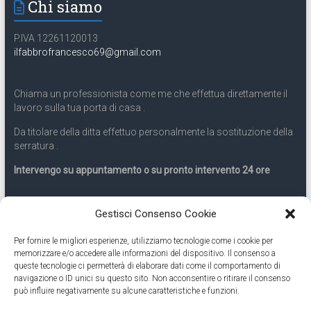
Chi siamo
P.IVA 12261120013
ilfabbrofrancesco69@gmail.com
Chiama un professionista come me che effettua direttamente il
lavoro sulla tua porta di casa .
Da titolare della ditta effettuo personalmente la sostituzione della
serratura .
Intervengo su appuntamento o su pronto intervento 24 ore
Servizio 24 ore
Gestisci Consenso Cookie
Per fornire le migliori esperienze, utilizziamo tecnologie come i cookie per
Cell
331.9899963
memorizzare e/o accedere alle informazioni del dispositivo. Il consenso a
queste tecnologie ci permetterà di elaborare dati come il comportamento di
navigazione o ID unici su questo sito. Non acconsentire o ritirare il consenso
Eseguiamo anche lavori di apertura porte pronto intervento 24
può influire negativamente su alcune caratteristiche e funzioni.
ore