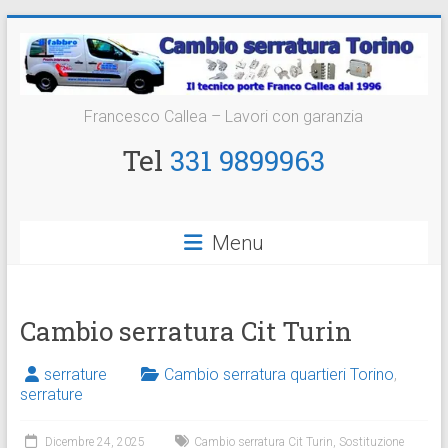
Vai
al
contenuto
Cambio
Francesco Callea – Lavori con garanzia
Serratura
Tel
331 9899963
Torino
Sostituzione
Menu
24
ore
Cambio serratura Cit Turin
serrature
Cambio serratura quartieri Torino
,
serrature
Dicembre 24, 2025
Cambio serratura Cit Turin
,
Sostituzione