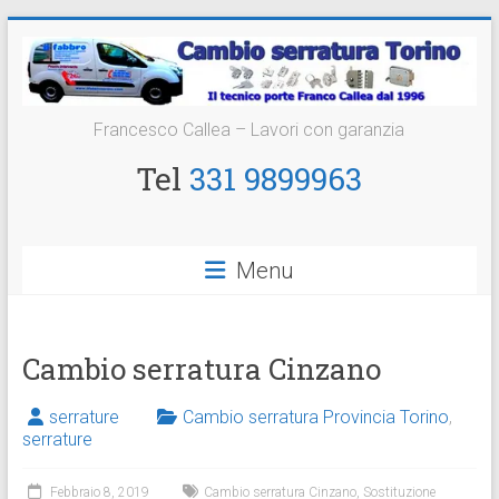
Vai
al
contenuto
Cambio
Francesco Callea – Lavori con garanzia
Serratura
Tel
331 9899963
Torino
Sostituzione
Menu
24
ore
Cambio serratura Cinzano
serrature
Cambio serratura Provincia Torino
,
serrature
Febbraio 8, 2019
Cambio serratura Cinzano
,
Sostituzione