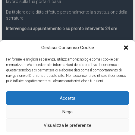
lavoro sulla tua porta di casa .
Da titolare della ditta effettuo personalmente la sostituzione della
serratura .
Intervengo su appuntamento o su pronto intervento 24 ore
Servizio 24 ore
Gestisci Consenso Cookie
Per fornire le migliori esperienze, utilizziamo tecnologie come i cookie per
Cell
331.9899963
memorizzare e/o accedere alle informazioni del dispositivo. Il consenso a
queste tecnologie ci permetterà di elaborare dati come il comportamento di
navigazione o ID unici su questo sito. Non acconsentire o ritirare il consenso
Eseguiamo anche lavori di apertura porte pronto intervento 24
può influire negativamente su alcune caratteristiche e funzioni.
ore
Accetta
Copyright © 2026
Cambio Serratura Torino
. Tutti i diritti riservati.
Nega
Theme:
Accelerate
by ThemeGrill. Powered by
WordPress
.
Contatti Cambio Serratura Torino – Sostituzione serrature 24h
Fabbro
Visualizza le preferenze
Torino