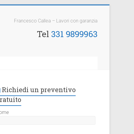
Francesco Callea – Lavori con garanzia
Tel
331 9899963
Richiedi un preventivo
ratuito
ome