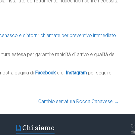
ia installato correttamente, riducendo rischi e necessità
rcenasco e dintorni
:
chiamate per preventivo immediato
ertura estesa per garantire rapidità di arrivo e qualità del
a nostra pagina di
Facebook
e di
Instagram
per seguire i
Cambio serratura Rocca Canavese
→
Chi siamo
Ch
di