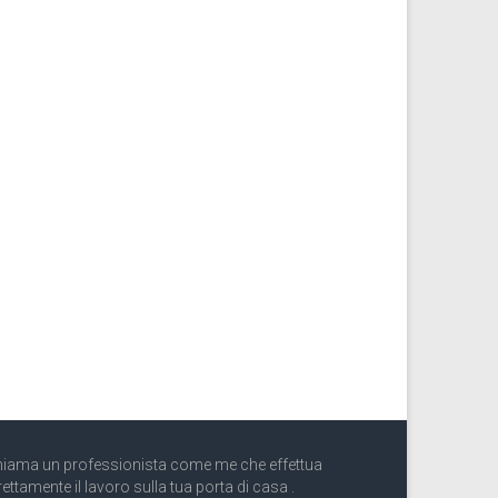
iama un professionista come me che effettua
rettamente il lavoro sulla tua porta di casa .