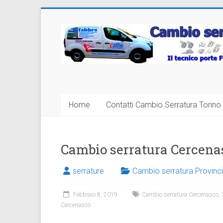
Vai
al
Cambio
contenuto
Serratura
Torino
Sostituzione
Home
Contatti Cambio Serratura Torino 
24
ore
Cambio serratura Cercena
serrature
Cambio serratura Provinci
Febbraio 8, 2019
Cambio serratura Cercenasco
,
Cercenasco