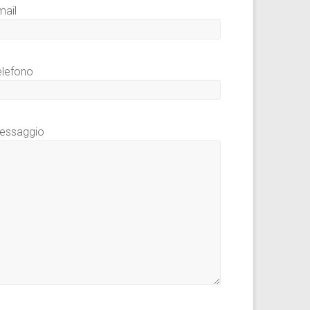
mail
elefono
essaggio