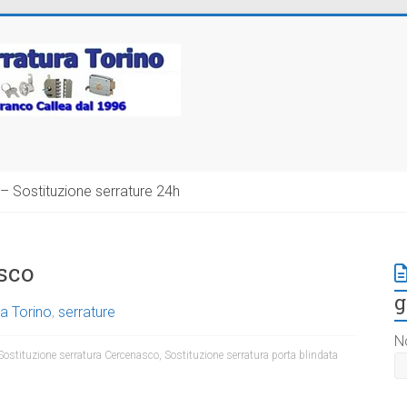
– Sostituzione serrature 24h
sco
g
a Torino
,
serrature
N
Sostituzione serratura Cercenasco
,
Sostituzione serratura porta blindata