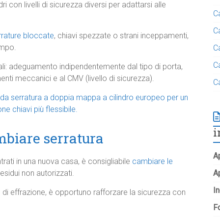
dri con livelli di sicurezza diversi per adattarsi alle
C
C
rrature bloccate
, chiavi spezzate o strani inceppamenti,
empo.
C
C
ali: adeguamento indipendentemente dal tipo di porta,
enti meccanici e al CMV (livello di sicurezza).
C
 da serratura a doppia mappa a cilindro europeo per un
ne chiavi più flessibile.
i
mbiare serratura
Ap
ntrati in una nuova casa, è consigliabile
cambiare le
esidui non autorizzati.
A
In
 di effrazione, è opportuno rafforzare la sicurezza con
Fo