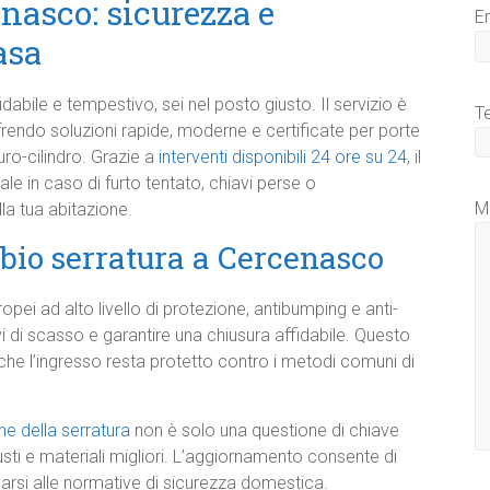
nasco: sicurezza e
E
asa
bile e tempestivo, sei nel posto giusto. Il servizio è
T
frendo soluzioni rapide, moderne e certificate per porte
uro-cilindro. Grazie a
interventi disponibili 24 ore su 24
, il
e in caso di furto tentato, chiavi perse o
M
a tua abitazione.
bio serratura a Cercenasco
ropei ad alto livello di protezione, antibumping e anti-
ivi di scasso e garantire una chiusura affidabile. Questo
 che l’ingresso resta protetto contro i metodi comuni di
ne della serratura
non è solo una questione di chiave
ti e materiali migliori. L’aggiornamento consente di
arsi alle normative di sicurezza domestica.