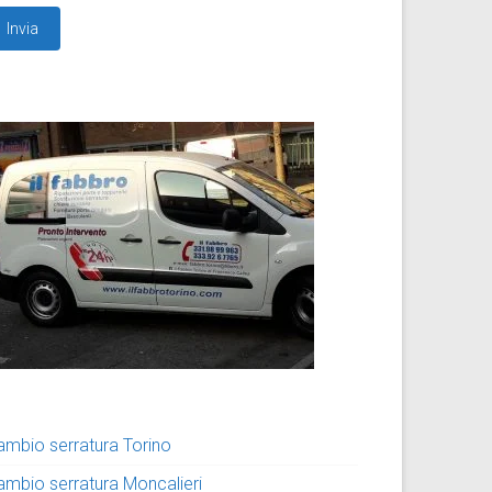
ambio serratura Torino
ambio serratura Moncalieri