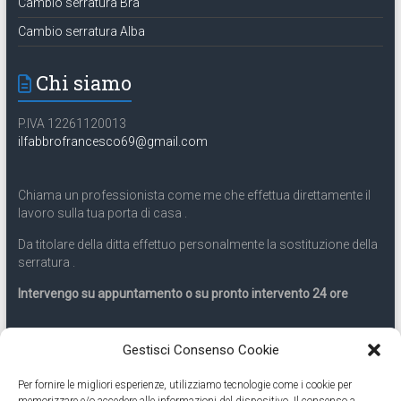
Cambio serratura Bra
Cambio serratura Alba
Chi siamo
P.IVA 12261120013
ilfabbrofrancesco69@gmail.com
Chiama un professionista come me che effettua direttamente il
lavoro sulla tua porta di casa .
Da titolare della ditta effettuo personalmente la sostituzione della
serratura .
Intervengo su appuntamento o su pronto intervento 24 ore
Servizio 24 ore
Gestisci Consenso Cookie
Per fornire le migliori esperienze, utilizziamo tecnologie come i cookie per
Cell
331.9899963