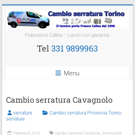
Vai
al
contenuto
Cambio
Francesco Callea – Lavori con garanzia
Serratura
Tel
331 9899963
Torino
Sostituzione
Menu
24
ore
Cambio serratura Cavagnolo
serrature
Cambio serratura Provincia Torino
,
serrature
Febbraio 8, 2019
Cambio serratura Cavagnolo
,
Sostituzione