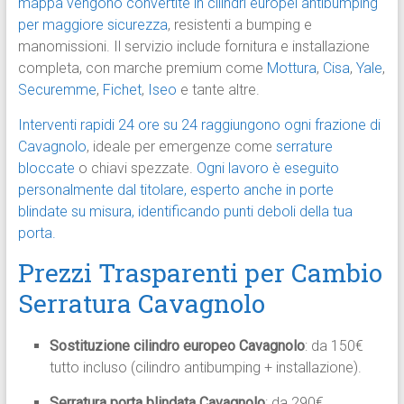
mappa vengono convertite in cilindri europei antibumping
per maggiore sicurezza
, resistenti a bumping e
manomissioni. Il servizio include fornitura e installazione
completa, con marche premium come
Mottura
,
Cisa
,
Yale
,
Securemme
,
Fichet
,
Iseo
e tante altre.
Interventi rapidi 24 ore su 24 raggiungono ogni frazione di
Cavagnolo
, ideale per emergenze come
serrature
bloccate
o chiavi spezzate.
Ogni lavoro è eseguito
personalmente dal titolare, esperto anche in porte
blindate su misura, identificando punti deboli della tua
porta.
Prezzi Trasparenti per Cambio
Serratura Cavagnolo
Sostituzione cilindro europeo Cavagnolo
: da 150€
tutto incluso (cilindro antibumping + installazione).
Serratura porta blindata Cavagnolo
: da 290€