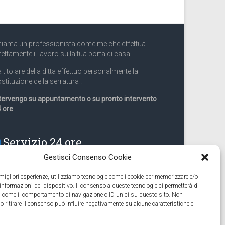
iama un professionista come me che effettua
rettamente il lavoro sulla tua porta di casa .
 titolare della ditta effettuo personalmente la
stituzione della serratura .
tervengo su appuntamento o su pronto intervento
 ore
Servizio 24 ore
Gestisci Consenso Cookie
Cell
331.9899963
e migliori esperienze, utilizziamo tecnologie come i cookie per memorizzare e/o
 informazioni del dispositivo. Il consenso a queste tecnologie ci permetterà di
eguiamo anche lavori di apertura porte pronto
ti come il comportamento di navigazione o ID unici su questo sito. Non
tervento 24 ore
o ritirare il consenso può influire negativamente su alcune caratteristiche e