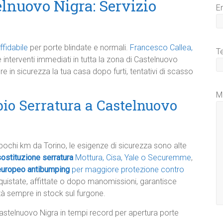
lnuovo Nigra: Servizio
E
ffidabile
per porte blindate e normali.
Francesco Callea,
T
re interventi immediati in tutta la zona di Castelnuovo
ere in sicurezza la tua casa dopo furti, tentativi di scasso
M
bio Serratura a Castelnuovo
chi km da Torino, le esigenze di sicurezza sono alte
ostituzione serratura
Mottura, Cisa, Yale o Securemme
,
 europeo antibumping
per maggiore protezione contro
uistate, affittate o dopo manomissioni, garantisce
tà sempre in stock sul furgone.​
stelnuovo Nigra in tempi record per apertura porte