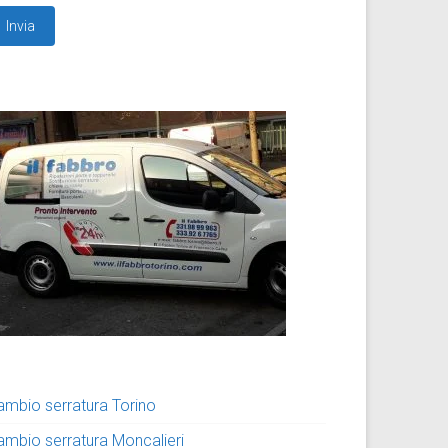
ambio serratura Torino
ambio serratura Moncalieri