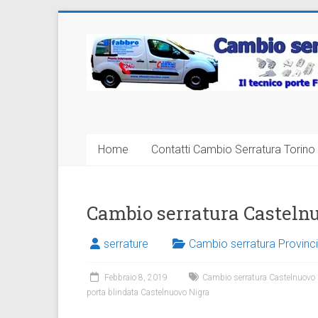
Vai
al
Cambio
contenuto
Serratura
Torino
Sostituzione
Home
Contatti Cambio Serratura Torino 
24
ore
Cambio serratura Casteln
serrature
Cambio serratura Provinci
Febbraio 8, 2019
Cambio serratura Castelnuovo 
porta blindata Castelnuovo Nigra