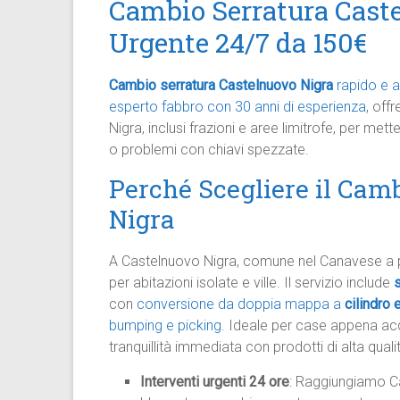
Cambio Serratura Caste
Urgente 24/7 da 150€
Cambio serratura Castelnuovo Nigra
rapido e a
esperto fabbro con 30 anni di esperienza
, off
Nigra, inclusi frazioni e aree limitrofe, per mett
o problemi con chiavi spezzate.​
Perché Scegliere il Cam
Nigra
A Castelnuovo Nigra, comune nel Canavese a po
per abitazioni isolate e ville. Il servizio include
s
con
conversione da doppia mappa a
cilindro
bumping e picking
. Ideale per case appena acq
tranquillità immediata con prodotti di alta quali
Interventi urgenti 24 ore
: Raggiungiamo Ca