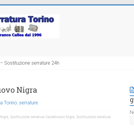
– Sostituzione serrature 24h
uovo Nigra
g
a Torino
,
serrature
N
Nigra
,
Sostituzione serratura Castelnuovo Nigra
,
Sostituzione serratura