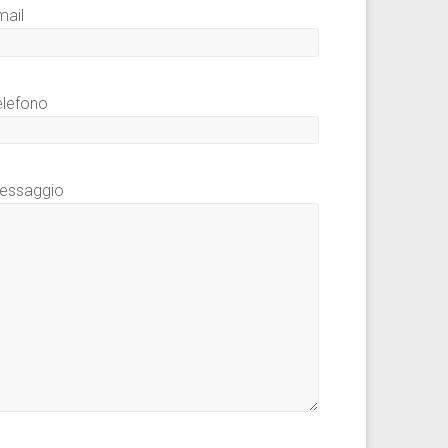
mail
elefono
essaggio