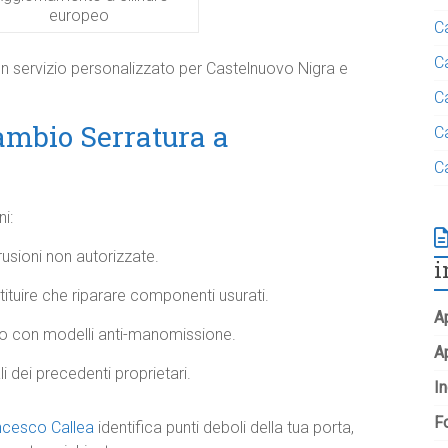
europeo ​
C
C
con servizio personalizzato per Castelnuovo Nigra e
C
mbio Serratura a
C
C
i:
ntrusioni non autorizzate.
i
tituire che riparare componenti usurati.
Ap
ito con modelli anti-manomissione.
A
li dei precedenti proprietari.​
In
Fo
ncesco Callea
identifica punti deboli della tua porta,