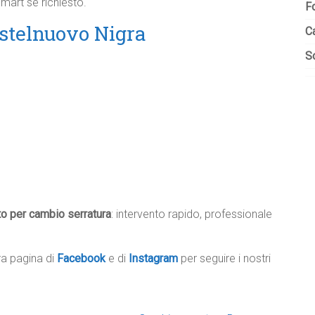
mart se richiesto.​
F
astelnuovo Nigra
C
So
to per cambio serratura
: intervento rapido, professionale
tra pagina di
Facebook
e di
Instagram
per seguire i nostri