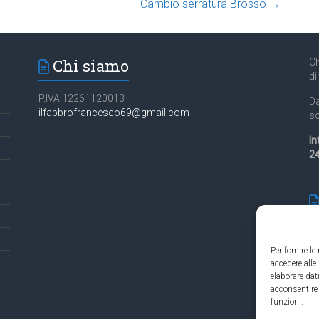
Cambio serratura Brosso
→
Chi siamo
Ch
di
P.IVA 12261120013
Da
ilfabbrofrancesco69@gmail.com
so
In
24
Per fornire l
accedere alle
Es
elaborare da
in
acconsentire 
funzioni.