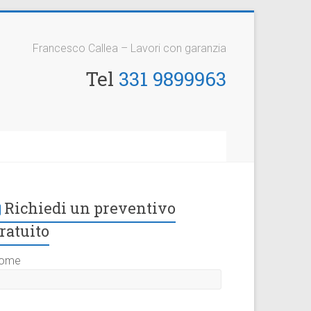
Francesco Callea – Lavori con garanzia
Tel
331 9899963
Richiedi un preventivo
ratuito
ome