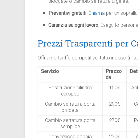
bloccate o cambio serratura urgente.
Preventivi gratuiti
:
Chiama
per un soprall
Garanzia su ogni lavoro
: Eseguito personal
Prezzi Trasparenti per 
Offriamo tariffe competitive, tutto incluso (mate
Servizio
Prezzo
Det
da
Sostituzione cilindro
150€
Ant
europeo
Cambio serratura porta
290€
C
blindata
Cambio serratura porta
270€
P
semplice
Conversione doppia
220€
A