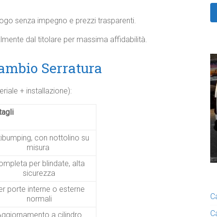
uogo senza impegno e prezzi trasparenti.
mente dal titolare per massima affidabilità.​
Cambio Serratura
riale + installazione):
tagli
ibumping, con nottolino su
misura ​
ompleta per blindate, alta
sicurezza
er porte interne o esterne
C
normali
C
ggiornamento a cilindro