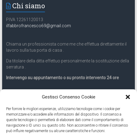
Chi siamo
P.IVA 12261120013
ilfabbrofrancesco69@gmail.com
Chiama un professionista come me che effettua direttamente il
lavoro sulla tua porta di casa .
Da titolare della ditta effettuo personalmente la sostituzione della
serratura .
Intervengo su appuntamento o su pronto intervento 24 ore
Servizio 24 ore
Gestisci Consenso Cookie
Per fornire le migliori esperienze, utilizziamo tecnologie come i cookie per
Cell
331.9899963
memorizzare e/o accedere alle informazioni del dispositivo. Il consenso a
queste tecnologie ci permetterà di elaborare dati come il comportamento di
navigazione o ID unici su questo sito. Non acconsentire o ritirare il consenso
Eseguiamo anche lavori di apertura porte pronto intervento 24
può influire negativamente su alcune caratteristiche e funzioni.
ore