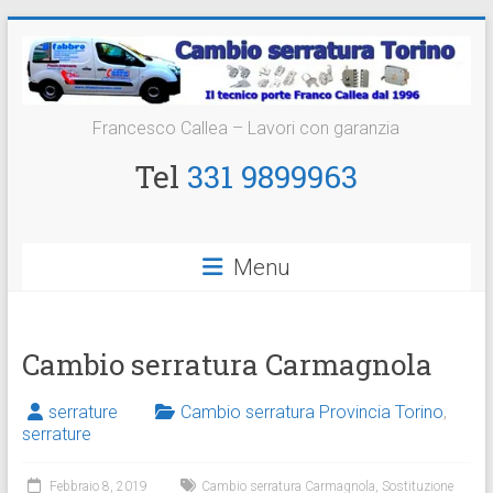
Vai
al
contenuto
Cambio
Francesco Callea – Lavori con garanzia
Serratura
Tel
331 9899963
Torino
Sostituzione
Menu
24
ore
Cambio serratura Carmagnola
serrature
Cambio serratura Provincia Torino
,
serrature
Febbraio 8, 2019
Cambio serratura Carmagnola
,
Sostituzione