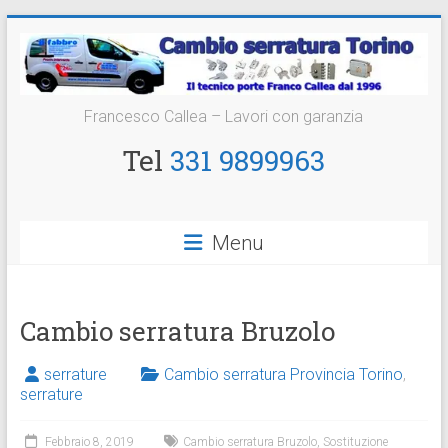
Vai
al
contenuto
Cambio
Francesco Callea – Lavori con garanzia
Serratura
Tel
331 9899963
Torino
Sostituzione
Menu
24
ore
Cambio serratura Bruzolo
serrature
Cambio serratura Provincia Torino
,
serrature
Febbraio 8, 2019
Cambio serratura Bruzolo
,
Sostituzione