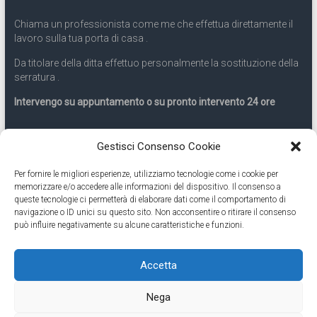
Chiama un professionista come me che effettua direttamente il
lavoro sulla tua porta di casa .
Da titolare della ditta effettuo personalmente la sostituzione della
serratura .
Intervengo su appuntamento o su pronto intervento 24 ore
Servizio 24 ore
Gestisci Consenso Cookie
Per fornire le migliori esperienze, utilizziamo tecnologie come i cookie per
Cell
331.9899963
memorizzare e/o accedere alle informazioni del dispositivo. Il consenso a
queste tecnologie ci permetterà di elaborare dati come il comportamento di
navigazione o ID unici su questo sito. Non acconsentire o ritirare il consenso
Eseguiamo anche lavori di apertura porte pronto intervento 24
può influire negativamente su alcune caratteristiche e funzioni.
ore
Accetta
Copyright © 2026
Cambio Serratura Torino
. Tutti i diritti riservati.
Nega
Theme:
Accelerate
by ThemeGrill. Powered by
WordPress
.