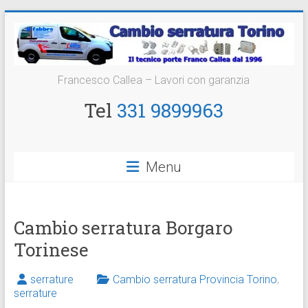
Vai
al
contenuto
Cambio
Francesco Callea – Lavori con garanzia
Serratura
Tel
331 9899963
Torino
Sostituzione
Menu
24
ore
Cambio serratura Borgaro
Torinese
serrature
Cambio serratura Provincia Torino
,
serrature